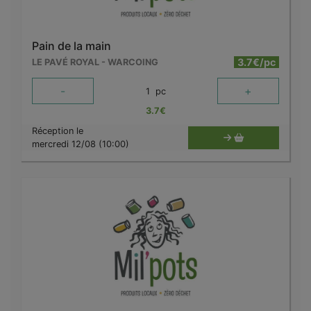
Pain de la main
3.7€/pc
LE PAVÉ ROYAL - WARCOING
-
+
1
pc
3.7
€
Réception le
mercredi 12/08 (10:00)