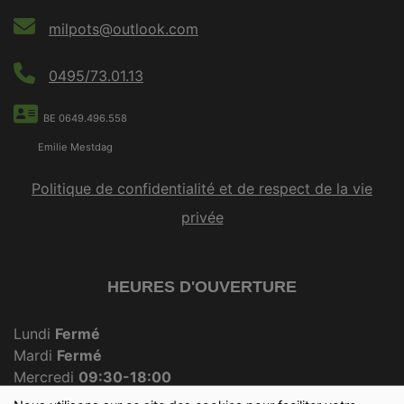
milpots@outlook.com
0495/73.01.13
BE 0649.496.558
Emilie Mestdag
Politique de confidentialité et de respect de la vie
privée
HEURES D'OUVERTURE
Lundi
Fermé
Mardi
Fermé
Mercredi
09:30-18:00
Jeudi
Fermé