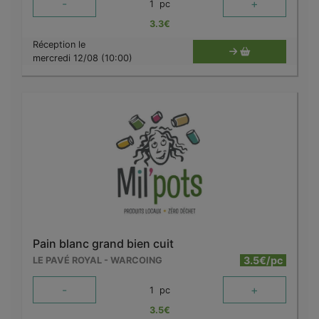
-
+
1
pc
3.3
€
Réception le
mercredi 12/08 (10:00)
Pain blanc grand bien cuit
3.5€/pc
LE PAVÉ ROYAL - WARCOING
-
+
1
pc
3.5
€