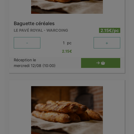
Baguette céréales
2.15€/pc
LE PAVÉ ROYAL - WARCOING
-
+
1
pc
2.15
€
Réception le
mercredi 12/08 (10:00)