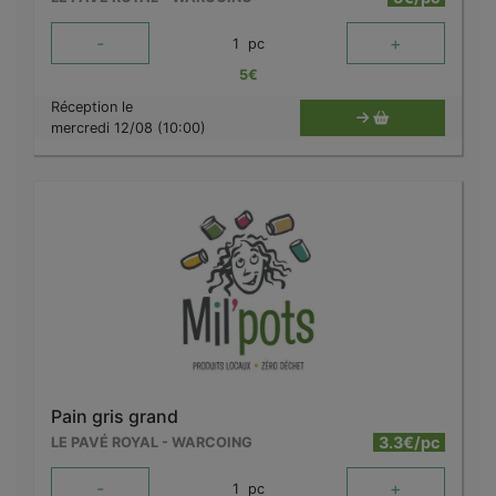
-
+
1
pc
5
€
Réception le
mercredi 12/08 (10:00)
Pain gris grand
3.3€/pc
LE PAVÉ ROYAL - WARCOING
-
+
1
pc