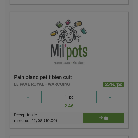
Pain blanc petit bien cuit
2.4€/pc
LE PAVÉ ROYAL - WARCOING
-
+
1
pc
2.4
€
Réception le
mercredi 12/08 (10:00)