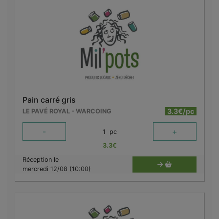
Pain carré gris
3.3€/pc
LE PAVÉ ROYAL - WARCOING
-
+
1
pc
3.3
€
Réception le
mercredi 12/08 (10:00)