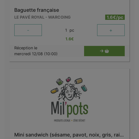
Baguette française
1.6€/pc
LE PAVÉ ROYAL - WARCOING
-
+
1
pc
1.6
€
Réception le
mercredi 12/08 (10:00)
Mini sandwich (sésame, pavot, noix, gris, raisins...)