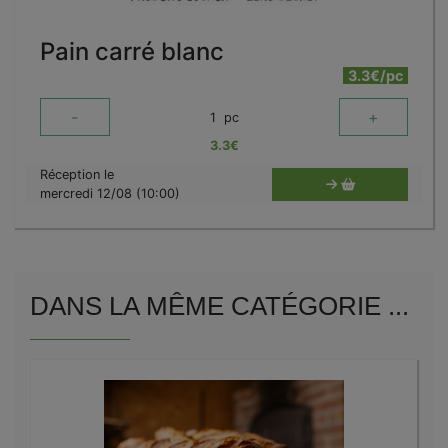
Pain carré blanc
3.3€/pc
-
+
1
pc
3.3
€
Réception le
mercredi 12/08 (10:00)
DANS LA MÊME CATÉGORIE ...