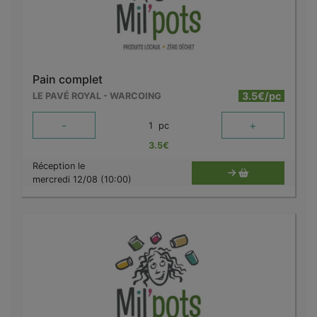
Pain complet
3.5€/pc
LE PAVÉ ROYAL - WARCOING
-
+
1
pc
3.5
€
Réception le
mercredi 12/08 (10:00)