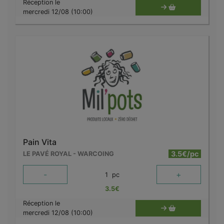
Réception le
mercredi 12/08 (10:00)
Pain Vita
3.5€/pc
LE PAVÉ ROYAL - WARCOING
-
+
1
pc
3.5
€
Réception le
mercredi 12/08 (10:00)