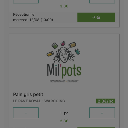
3.3
€
Réception le
mercredi 12/08 (10:00)
Pain gris petit
2.3€/pc
LE PAVÉ ROYAL - WARCOING
-
+
1
pc
2.3
€