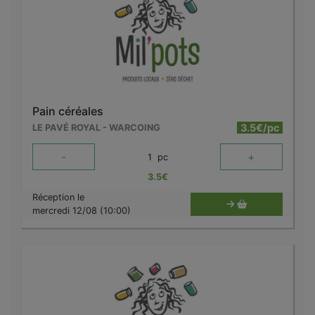
Pain céréales
3.5€/pc
LE PAVÉ ROYAL - WARCOING
-
+
1
pc
3.5
€
Réception le
mercredi 12/08 (10:00)