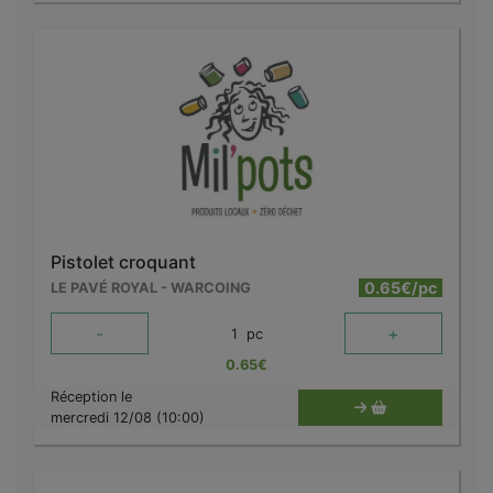
Pistolet croquant
0.65€/pc
LE PAVÉ ROYAL - WARCOING
-
+
1
pc
0.65
€
Réception le
mercredi 12/08 (10:00)