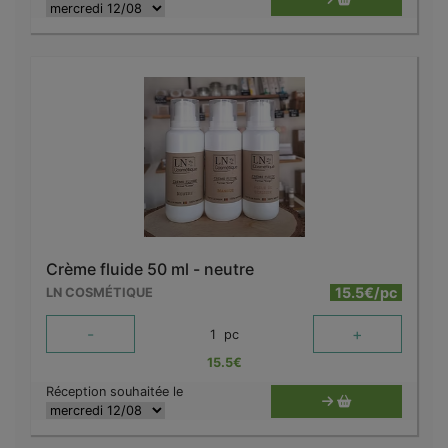
Crème fluide 50 ml - neutre
15.5€/pc
LN COSMÉTIQUE
-
+
1
pc
15.5
€
Réception souhaitée le