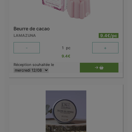
Beurre de cacao
9.4€/pc
LAMAZUNA
-
+
1
pc
9.4
€
Réception souhaitée le