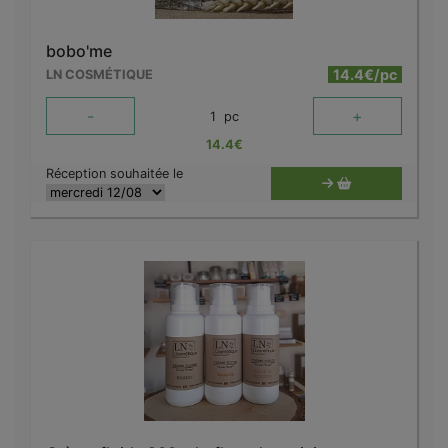
bobo'me
14.4€/pc
LN COSMÉTIQUE
-
+
1
pc
14.4
€
Réception souhaitée le