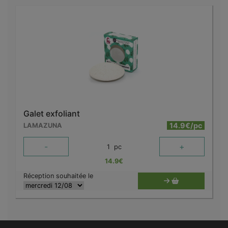
Galet exfoliant
14.9€/pc
LAMAZUNA
-
+
1
pc
14.9
€
Réception souhaitée le