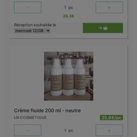
-
+
1
pc
26.3
€
Réception souhaitée le
Crème fluide 200 ml - neutre
25.9€/pc
LN COSMÉTIQUE
-
+
1
pc