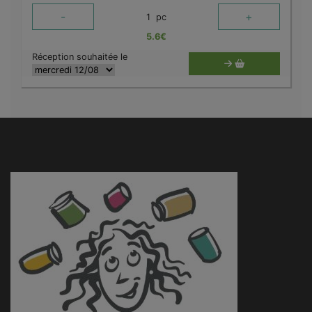
-
+
1
pc
5.6
€
Réception souhaitée le