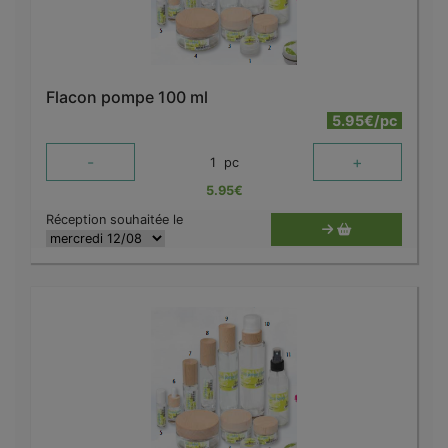
Flacon pompe 100 ml
5.95€/pc
-
+
1
pc
5.95
€
Réception souhaitée le