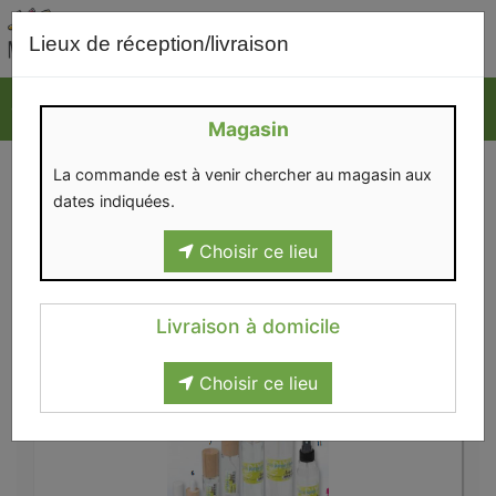
0
Lieux de réception/livraison
Magasin
POTS VERRE
La commande est à venir chercher au magasin aux
dates indiquées.
Choisir ce lieu
Livraison à domicile
Maison
>
Contenants
>
Pots verre
Choisir ce lieu