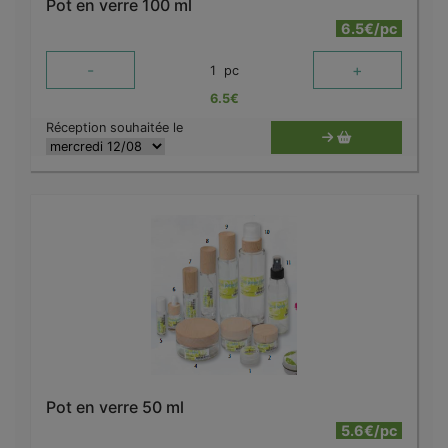
Pot en verre 100 ml
6.5€/pc
-
+
1
pc
6.5
€
Réception souhaitée le
Pot en verre 50 ml
5.6€/pc