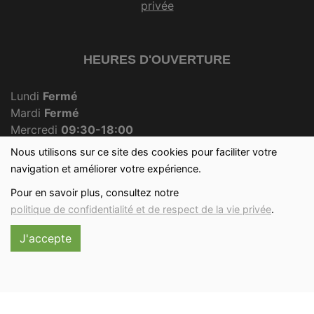
privée
HEURES D'OUVERTURE
Lundi
Fermé
Mardi
Fermé
Mercredi
09:30-18:00
Jeudi
Fermé
Nous utilisons sur ce site des cookies pour faciliter votre
Vendredi
09:30-18:00
navigation et améliorer votre expérience.
Samedi
09:30-12:30
Pour en savoir plus, consultez notre
Dimanche
09:30-12:00
politique de confidentialité et de respect de la vie privée
.
J'accepte
Réalisé avec
par
MonSiteAMoi