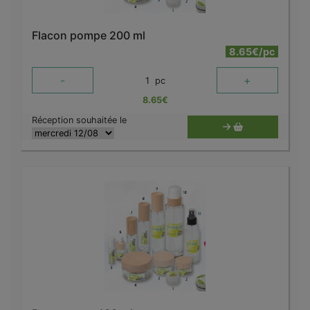
Flacon pompe 200 ml
8.65€/pc
-
+
1
pc
8.65
€
Réception souhaitée le