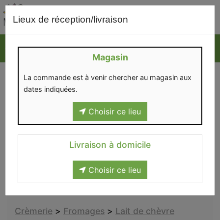
0
Lieux de réception/livraison
Magasin
LAIT DE CHÈVRE
La commande est à venir chercher au magasin aux
dates indiquées.
Choisir ce lieu
Les fromages de chèvres bio proviennent
essentiellement de la Chèvrerie des coquelicots à
Willemeau et de la Chèvrerie de la Croix de la grise
Livraison à domicile
à Béclers.
Choisir ce lieu
Crèmerie
>
Fromages
>
Lait de chèvre