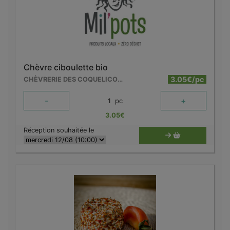
Chèvre ciboulette bio
3.05€/pc
CHÈVRERIE DES COQUELICOTS
-
+
1
pc
3.05
€
Réception souhaitée le