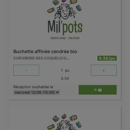
Buchette affinée cendrée bio
6.5€/pc
CHÈVRERIE DES COQUELICOTS
-
+
1
pc
6.5
€
Réception souhaitée le