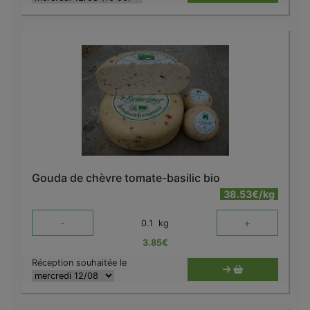
Gouda de chèvre tomate-basilic bio
38.53€/kg
-
+
0.1
kg
3.85
€
Réception souhaitée le