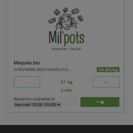
Maquée bio
24.8€/kg
CHÈVRERIE DES COQUELICOTS
-
+
0.1
kg
2.48
€
Réception souhaitée le