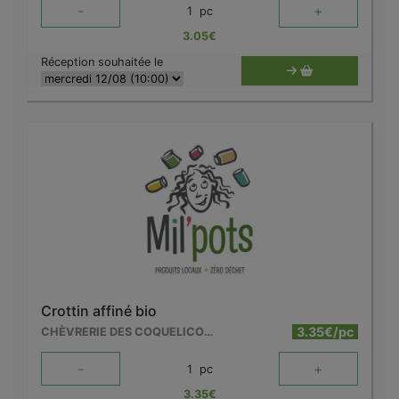
-
+
1
pc
3.05
€
Réception souhaitée le
Crottin affiné bio
3.35€/pc
CHÈVRERIE DES COQUELICOTS
-
+
1
pc
3.35
€