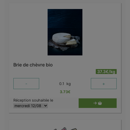
Brie de chèvre bio
37.3€/kg
-
+
0.1
kg
3.73
€
Réception souhaitée le