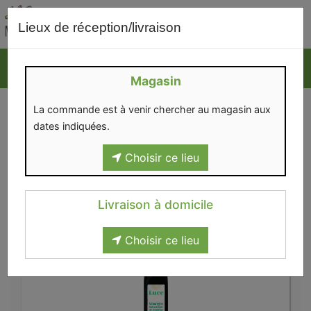
0
Lieux de réception/livraison
Magasin
VINAIGRES
La commande est à venir chercher au magasin aux
dates indiquées.
Choisir ce lieu
Livraison à domicile
Epicerie salée
>
Condiments
>
Vinaigres
Choisir ce lieu