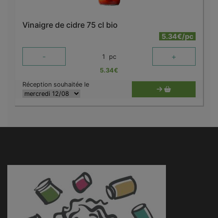
Vinaigre de cidre 75 cl bio
5.34€/pc
-
+
1
pc
5.34
€
Réception souhaitée le