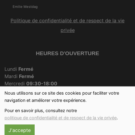
Emilie Mestdag
Politique de confidentialité et de respect de la vie
privée
HEURES D'OUVERTURE
Lundi
Fermé
Mardi
Fermé
Mercredi
09:30-18:00
Jeudi
Fermé
Nous utilisons sur ce site des cookies pour faciliter votre
Vendredi
09:30-18:00
navigation et améliorer votre expérience.
Samedi
09:30-12:30
Pour en savoir plus, consultez notre
Dimanche
09:30-12:00
politique de confidentialité et de respect de la vie privée
.
J'accepte