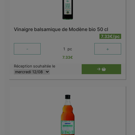
Vinaigre balsamique de Modène bio 50 cl
7.33€/pc
-
+
1
pc
7.33
€
Réception souhaitée le