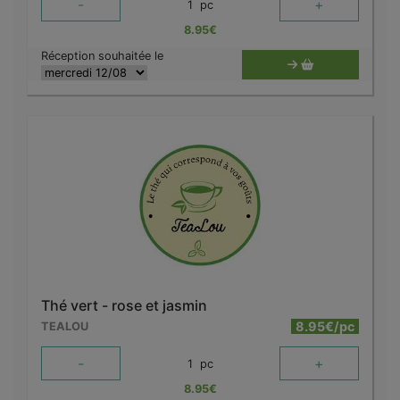
-
+
1
pc
8.95
€
Réception souhaitée le
Thé vert - rose et jasmin
8.95€/pc
TEALOU
-
+
1
pc
8.95
€