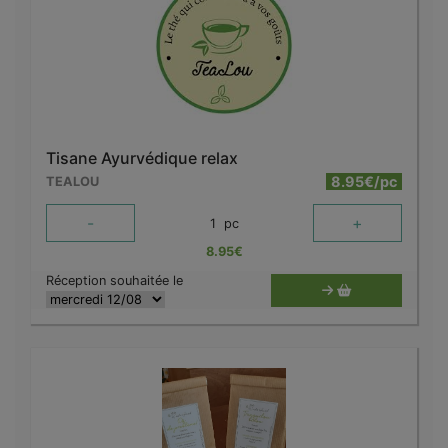
Tisane Ayurvédique relax
8.95€/pc
TEALOU
-
+
1
pc
8.95
€
Réception souhaitée le