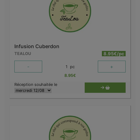
Infusion Cuberdon
8.95€/pc
TEALOU
-
+
1
pc
8.95
€
Réception souhaitée le