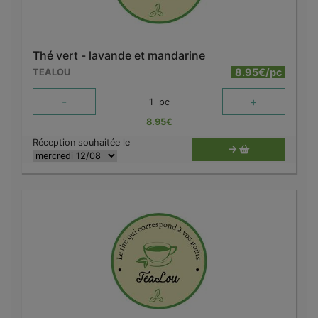
Thé vert - lavande et mandarine
8.95€/pc
TEALOU
-
+
1
pc
8.95
€
Réception souhaitée le