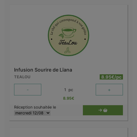
Infusion Sourire de Lïana
8.95€/pc
TEALOU
-
+
1
pc
8.95
€
Réception souhaitée le