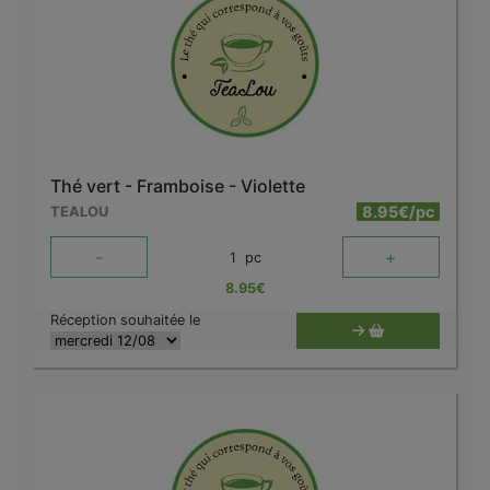
Thé vert - Framboise - Violette
8.95€/pc
TEALOU
-
+
1
pc
8.95
€
Réception souhaitée le