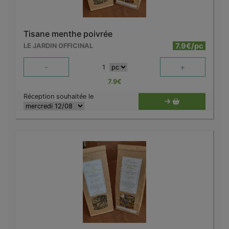
Tisane menthe poivrée
7.9€/pc
LE JARDIN OFFICINAL
-
+
1
7.9
€
Réception souhaitée le