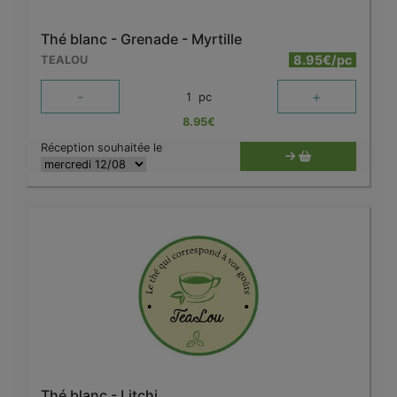
Thé blanc - Grenade - Myrtille
8.95€/pc
TEALOU
-
+
1
pc
8.95
€
Réception souhaitée le
Thé blanc - Litchi