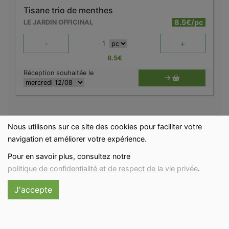
Tisane trio de menthes
8.5€/pc
LE JARDIN OFFICINAL
-
+
1
8.5
€
Réception souhaitée le
Nous utilisons sur ce site des cookies pour faciliter votre
navigation et améliorer votre expérience.
Pour en savoir plus, consultez notre
politique de confidentialité et de respect de la vie privée
.
J'accepte