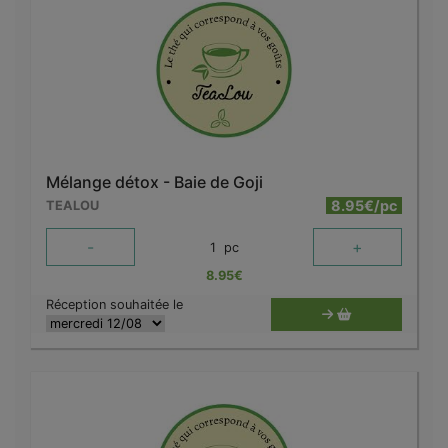
Mélange détox - Baie de Goji
8.95€/pc
TEALOU
-
+
1
pc
8.95
€
Réception souhaitée le