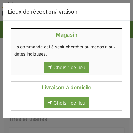
0
Lieux de réception/livraison
Magasin
THÉS ET TISANES
La commande est à venir chercher au magasin aux
dates indiquées.
Choisir ce lieu
Les tisanes sont cultivées et produites par Le jardin
officinal, à Maubray.
Livraison à domicile
Choisir ce lieu
Epicerie sucrée
>
Petit-déjeuner
>
Boissons
>
Thés et tisanes