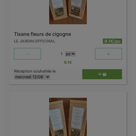
Tisane fleurs de cigogne
9.1€/pc
LE JARDIN OFFICINAL
-
+
1
9.1
€
Réception souhaitée le