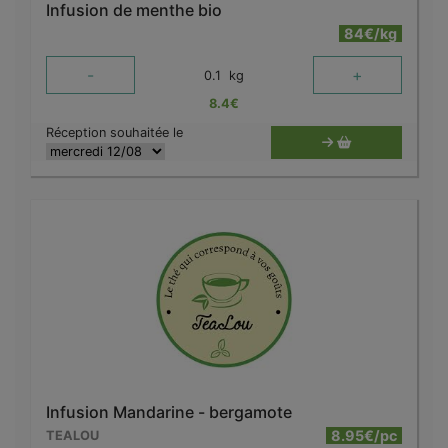
Infusion de menthe bio
84€/kg
-
+
0.1
kg
8.4
€
Réception souhaitée le
Infusion Mandarine - bergamote
8.95€/pc
TEALOU