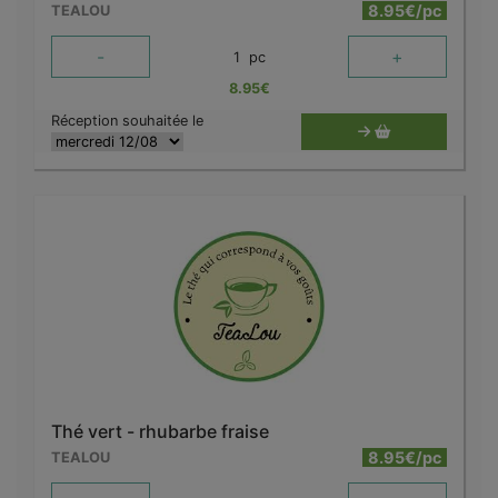
8.95€/pc
TEALOU
-
+
1
pc
8.95
€
Réception souhaitée le
Thé vert - rhubarbe fraise
8.95€/pc
TEALOU