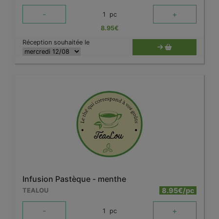
-
+
1
pc
8.95
€
Réception souhaitée le
Infusion Pastèque - menthe
8.95€/pc
TEALOU
-
+
1
pc