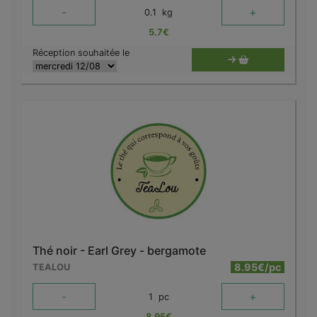
-
+
0.1
kg
5.7
€
Réception souhaitée le
Thé noir - Earl Grey - bergamote
8.95€/pc
TEALOU
-
+
1
pc
8.95
€