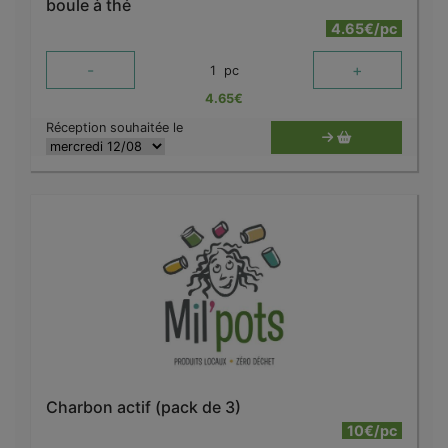
boule à thé
4.65€/pc
-
+
1
pc
4.65
€
Réception souhaitée le
Charbon actif (pack de 3)
10€/pc