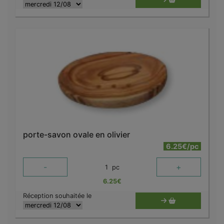
porte-savon ovale en olivier
6.25€/pc
-
+
1
pc
6.25
€
Réception souhaitée le