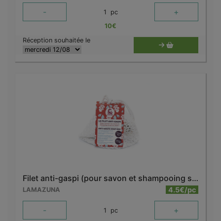
-
+
1
pc
10
€
Réception souhaitée le
Filet anti-gaspi (pour savon et shampooing solides)
4.5€/pc
LAMAZUNA
-
+
1
pc