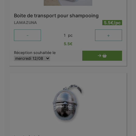
Boite de transport pour shampooing
5.5€/pc
LAMAZUNA
-
+
1
pc
5.5
€
Réception souhaitée le