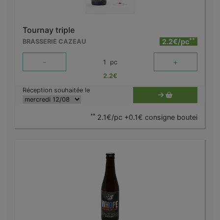
Tournay triple
**
2.2€/pc
BRASSERIE CAZEAU
-
+
1
pc
2.2
€
Réception souhaitée le
**
2.1€/pc +0.1€ consigne boutei