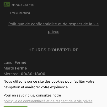
BE 0649.496.558
Emilie Mestdag
Politique de confidentialité et de respect de la vie
privée
HEURES D'OUVERTURE
Lundi
Fermé
Mardi
Fermé
Mercredi
09:30-18:00
Jeudi
Fermé
Nous utilisons sur ce site des cookies pour faciliter votre
Vendredi
09:30-18:00
navigation et améliorer votre expérience.
Samedi
09:30-12:30
Pour en savoir plus, consultez notre
Dimanche
09:30-12:00
politique de confidentialité et de respect de la vie privée
.