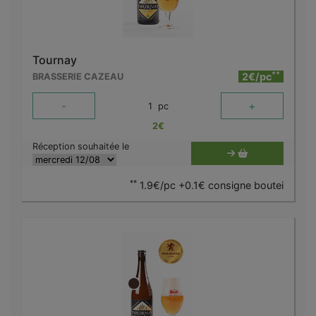
Tournay
**
2€/pc
BRASSERIE CAZEAU
-
+
1
pc
2
€
Réception souhaitée le
**
1.9€/pc +0.1€ consigne boutei