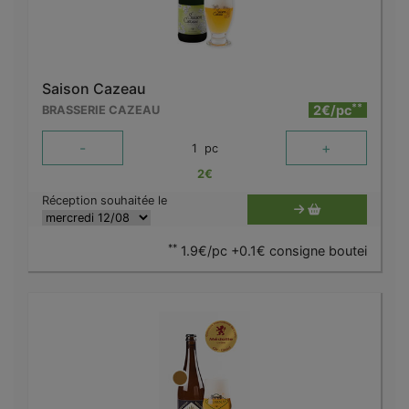
Saison Cazeau
**
2€/pc
BRASSERIE CAZEAU
-
+
1
pc
2
€
Réception souhaitée le
**
1.9€/pc +0.1€ consigne boutei