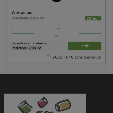
Whope bio
**
2€/pc
BRASSERIE CAZEAU
-
+
1
pc
2
€
Réception souhaitée le
**
1.9€/pc +0.1€ consigne boutei