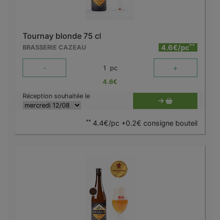
Tournay blonde 75 cl
**
4.6€/pc
BRASSERIE CAZEAU
-
+
1
pc
4.6
€
Réception souhaitée le
**
4.4€/pc +0.2€ consigne bouteil