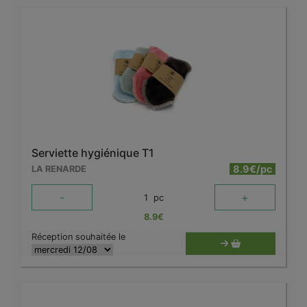
Serviette hygiénique T1
8.9€/pc
LA RENARDE
-
+
1
pc
8.9
€
Réception souhaitée le