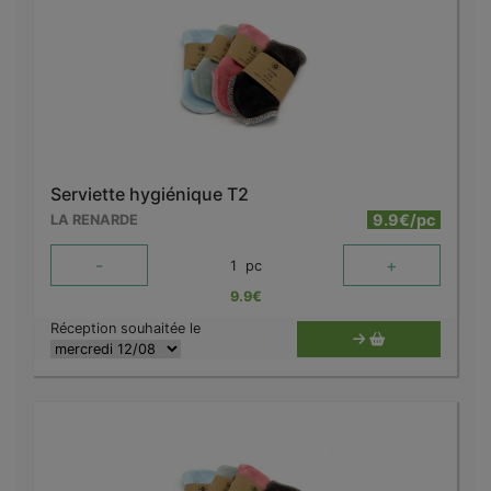
Serviette hygiénique T2
9.9€/pc
LA RENARDE
-
+
1
pc
9.9
€
Réception souhaitée le