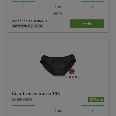
-
+
1
pc
15.7
€
Réception souhaitée le
Culotte menstruelle T38
37€/pc
LA RENARDE
-
+
1
pc