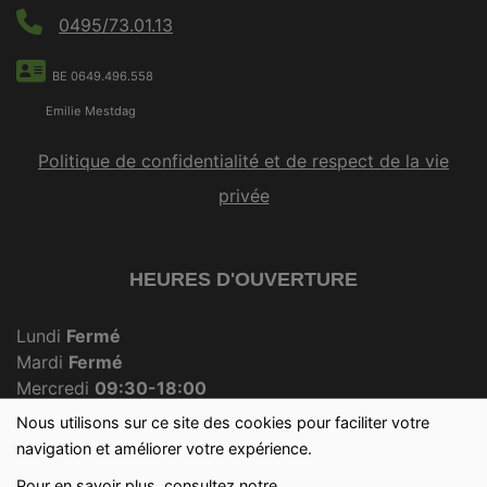
0495/73.01.13
BE 0649.496.558
Emilie Mestdag
Politique de confidentialité et de respect de la vie
privée
HEURES D'OUVERTURE
Lundi
Fermé
Mardi
Fermé
Mercredi
09:30-18:00
Jeudi
Fermé
Nous utilisons sur ce site des cookies pour faciliter votre
Vendredi
09:30-18:00
navigation et améliorer votre expérience.
Samedi
09:30-12:30
Pour en savoir plus, consultez notre