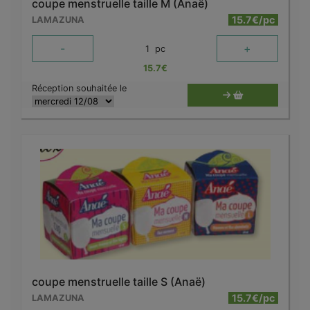
coupe menstruelle taille M (Anaë)
15.7€/pc
LAMAZUNA
-
+
1
pc
15.7
€
Réception souhaitée le
coupe menstruelle taille S (Anaë)
15.7€/pc
LAMAZUNA