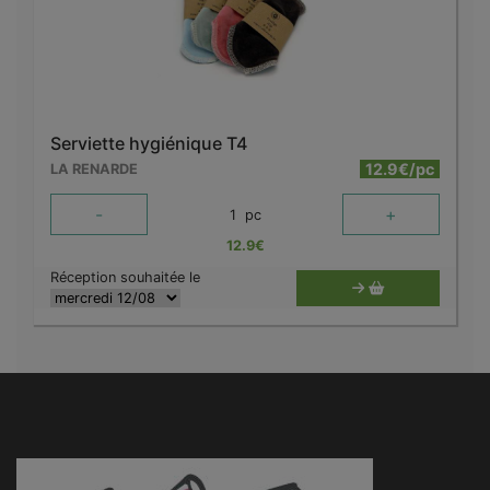
Serviette hygiénique T4
12.9€/pc
LA RENARDE
-
+
1
pc
12.9
€
Réception souhaitée le