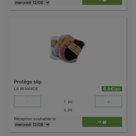
Protège slip
6.9€/pc
LA RENARDE
-
+
1
pc
6.9
€
Réception souhaitée le