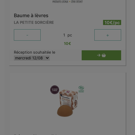
Baume à lèvres
10€/pc
LA PETITE SORCIÈRE
-
+
1
pc
10
€
Réception souhaitée le