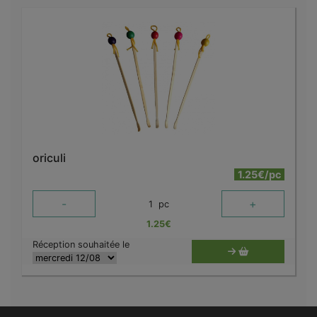
oriculi
1.25€/pc
-
+
1
pc
1.25
€
Réception souhaitée le