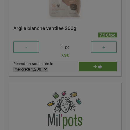
Argile blanche ventilée 200g
7.9€/pc
-
+
1
pc
7.9
€
Réception souhaitée le