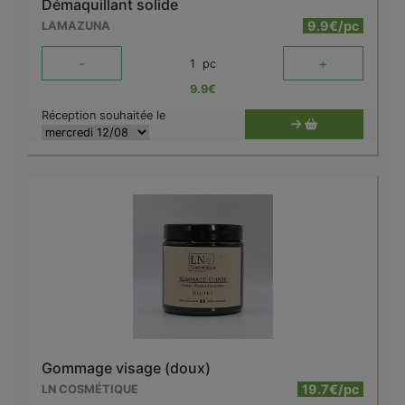
Démaquillant solide
9.9€/pc
LAMAZUNA
-
+
1
pc
9.9
€
Réception souhaitée le
Gommage visage (doux)
19.7€/pc
LN COSMÉTIQUE