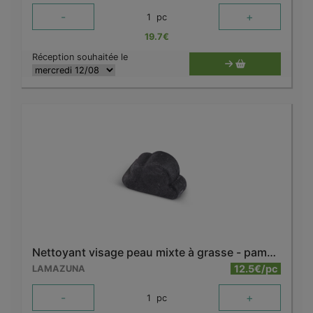
-
+
1
pc
19.7
€
Réception souhaitée le
Nettoyant visage peau mixte à grasse - pamplemousse
12.5€/pc
LAMAZUNA
-
+
1
pc