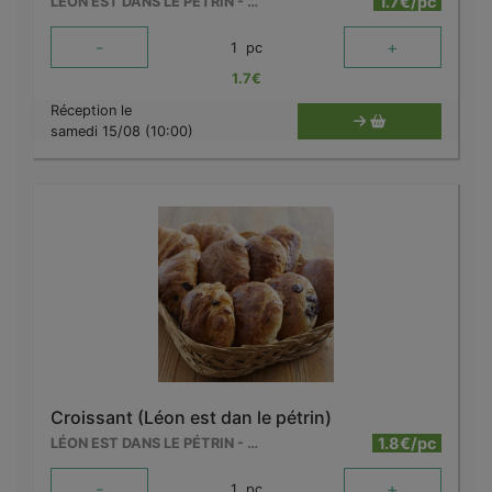
1.7€/pc
LÉON EST DANS LE PÉTRIN - MOUSCRON
-
+
1
pc
1.7
€
Réception le
samedi 15/08 (10:00)
Croissant (Léon est dan le pétrin)
1.8€/pc
LÉON EST DANS LE PÉTRIN - MOUSCRON
-
+
1
pc