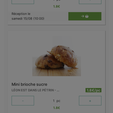
1.8
€
Réception le
samedi 15/08 (10:00)
Mini brioche sucre
1.8€/pc
LÉON EST DANS LE PÉTRIN - MOUSCRON
-
+
1
pc
1.8
€