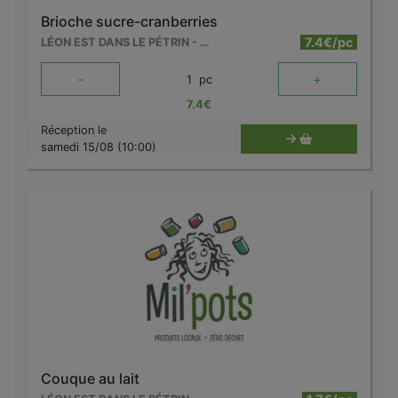
Brioche sucre-cranberries
7.4€/pc
LÉON EST DANS LE PÉTRIN - MOUSCRON
-
+
1
pc
7.4
€
Réception le
samedi 15/08 (10:00)
Couque au lait