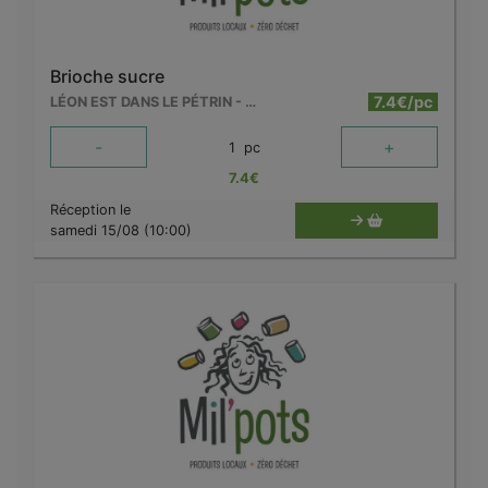
Brioche sucre
7.4€/pc
LÉON EST DANS LE PÉTRIN - MOUSCRON
-
+
1
pc
7.4
€
Réception le
samedi 15/08 (10:00)