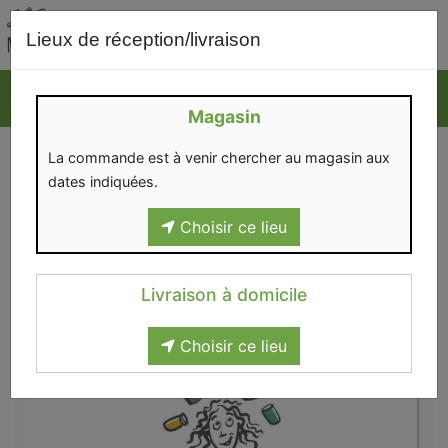
0
Lieux de réception/livraison
Magasin
LÉON EST DANS LE PÉTRIN
La commande est à venir chercher au magasin aux
dates indiquées.
Choisir ce lieu
Livraison à domicile
Boulangerie
>
Viennoiseries
>
Léon est dans le pétrin
Choisir ce lieu