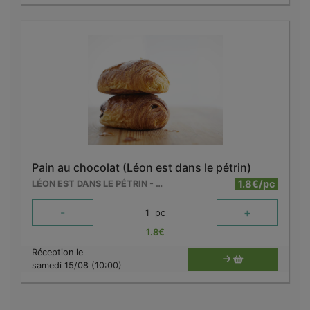
Pain au chocolat (Léon est dans le pétrin)
1.8€/pc
LÉON EST DANS LE PÉTRIN - MOUSCRON
-
+
1
pc
1.8
€
Réception le
samedi 15/08 (10:00)