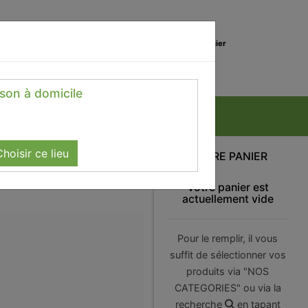
0
Lieu de réception
Mon panier
Magasin
0.00 €
ison à domicile
hoisir ce lieu
VOTRE PANIER
Votre panier est
actuellement vide
Pour le remplir, il vous
suffit de sélectionner vos
produits via "NOS
CATEGORIES" ou via la
recherche
en tapant