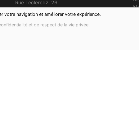
Rue Leclercqz, 26
Me
7760 Celles
Je
ter votre navigation et améliorer votre expérience.
Ve
confidentialité et de respect de la vie privée
.
milpots@outlook.com
S
D
0495/73.01.13
BE 0649.496.558
Emilie Mestdag
Politique de confidentialité et de respect de
la vie privée
ci,