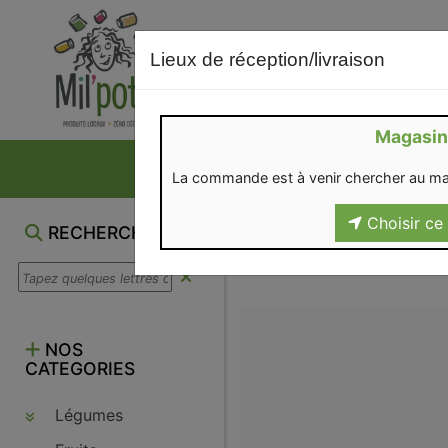
Lieux de réception/livraison
Magasin
NOS VENTES DU M
La commande est à venir chercher au ma
Choisir ce 
BOITES REPA
RECHERCHE
NOS
CATEGORIES
Légumes