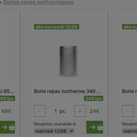
>
Boites repas isothermiques
dès mercredi 12/08
dès m
Bento avec poignée kaki 850 ml
Boite repas isotherme 340 ml inox
Boite 
9€/pc
24€/pc
49
€
-
1
pc
+
24
€
-
Réception souhaitée le
Récepti