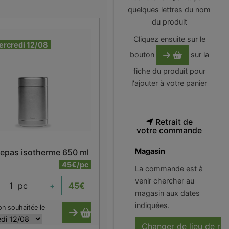
quelques lettres du nom
du produit
Cliquez ensuite sur le
ercredi 12/08
bouton
sur la
fiche du produit pour
l'ajouter à votre panier
Retrait de
votre commande
Magasin
repas isotherme 650 ml
45€/pc
La commande est à
venir chercher au
1
pc
+
45
€
magasin aux dates
indiquées.
on souhaitée le
Changer de lieu de ré