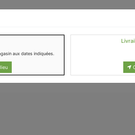
Identifiez-vous
Livra
OMENT
CONTACT
gasin aux dates indiquées.
lieu
C
S ISOTHERMIQUES