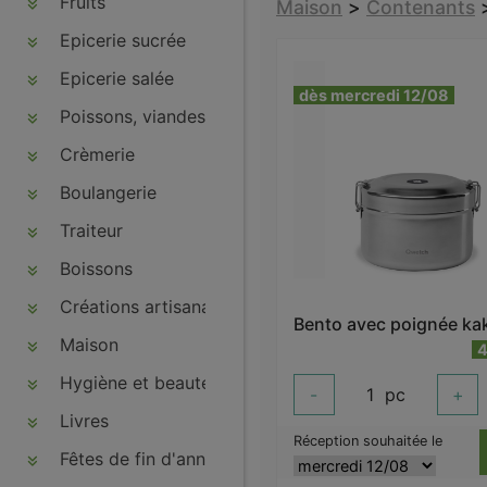
Fruits
Maison
>
Contenants
Epicerie sucrée
Epicerie salée
dès mercredi 12/08
Poissons, viandes, volailles, charcuteries
Crèmerie
Boulangerie
Traiteur
Boissons
Créations artisanales
Maison
4
Hygiène et beauté
-
1
pc
+
Livres
Réception souhaitée le
Fêtes de fin d'année