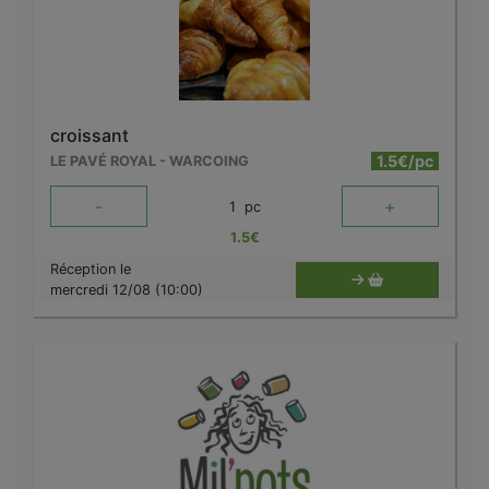
croissant
1.5€/pc
LE PAVÉ ROYAL - WARCOING
-
+
1
pc
1.5
€
Réception le
mercredi 12/08 (10:00)