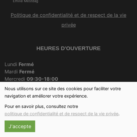
Emilie Mestdag
Politique de confidentialité et de respect de la vie
privée
HEURES D'OUVERTURE
Lundi
Fermé
Mardi
Fermé
Mercredi
09:30-18:00
Jeudi
Fermé
Nous utilisons sur ce site des cookies pour faciliter votre
Vendredi
09:30-18:00
navigation et améliorer votre expérience.
Samedi
09:30-12:30
Pour en savoir plus, consultez notre
Dimanche
09:30-12:00
politique de confidentialité et de respect de la vie privée
.
J'accepte