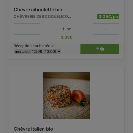
Chèvre ciboulette bio
3.05€/pc
CHÈVRERIE DES COQUELICOTS
-
+
1
pc
3.05
€
Réception souhaitée le
Chèvre italien bio