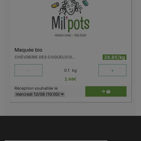
Maquée bio
24.8€/kg
CHÈVRERIE DES COQUELICOTS
-
+
0.1
kg
2.48
€
Réception souhaitée le