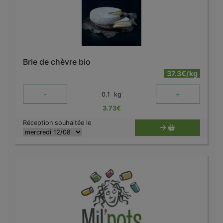
Brie de chèvre bio
37.3€/kg
-
+
0.1
kg
3.73
€
Réception souhaitée le