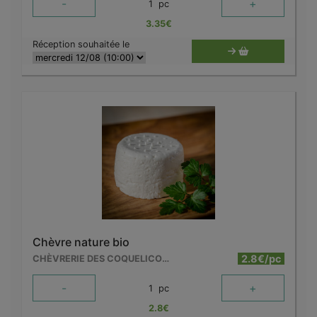
-
+
1
pc
3.35
€
Réception souhaitée le
Chèvre nature bio
2.8€/pc
CHÈVRERIE DES COQUELICOTS
-
+
1
pc
2.8
€