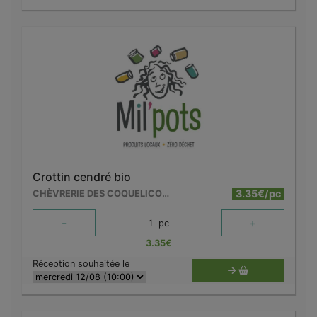
Crottin cendré bio
3.35€/pc
CHÈVRERIE DES COQUELICOTS
-
+
1
pc
3.35
€
Réception souhaitée le