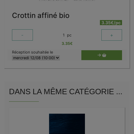
Crottin affiné bio
3.35€/pc
-
+
1
pc
3.35
€
Réception souhaitée le
DANS LA MÊME CATÉGORIE ...