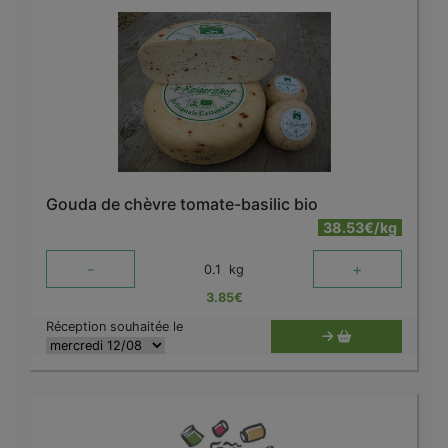
Gouda de chèvre tomate-basilic bio
38.53€/kg
-
+
0.1
kg
3.85
€
Réception souhaitée le