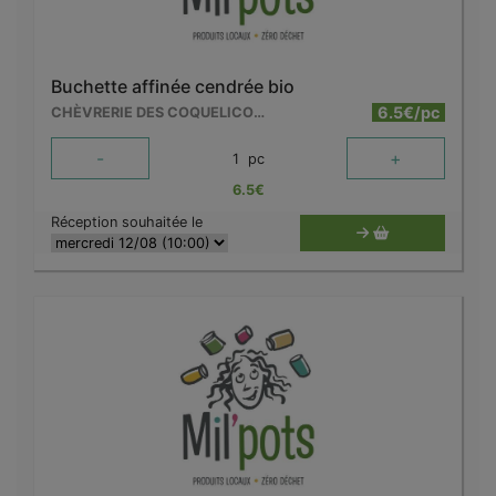
Buchette affinée cendrée bio
6.5€/pc
CHÈVRERIE DES COQUELICOTS
-
+
1
pc
6.5
€
Réception souhaitée le