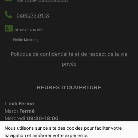
0495/73.01.13
BE 0649.496.558
Emilie Mestdag
Politique de confidentialité et de respect de la vie
privée
HEURES D'OUVERTURE
Lundi
Fermé
Mardi
Fermé
Mercredi
09:30-18:00
Jeudi
Fermé
Nous utilisons sur ce site des cookies pour faciliter votre
Vendredi
09:30-18:00
navigation et améliorer votre expérience.