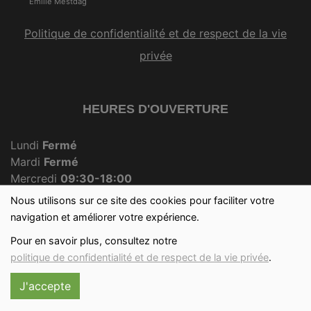
Emilie Mestdag
Politique de confidentialité et de respect de la vie
privée
HEURES D'OUVERTURE
Lundi
Fermé
Mardi
Fermé
Mercredi
09:30-18:00
Jeudi
Fermé
Nous utilisons sur ce site des cookies pour faciliter votre
Vendredi
09:30-18:00
navigation et améliorer votre expérience.
Samedi
09:30-12:30
Pour en savoir plus, consultez notre
Dimanche
09:30-12:00
politique de confidentialité et de respect de la vie privée
.
J'accepte