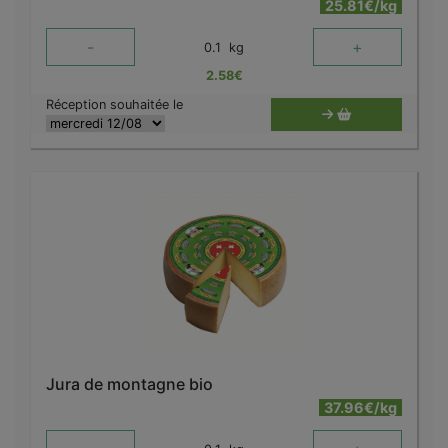
25.81€/kg
-
+
0.1
kg
2.58
€
Réception souhaitée le
Jura de montagne bio
37.96€/kg