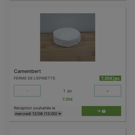
Camembert
7.35€/pc
FERME DE L'EPINETTE
-
+
1
pc
7.35
€
Réception souhaitée le