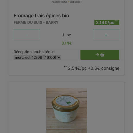
Fromage frais épices bio
**
3.14€/pc
FERME DU BUIS - BARRY
-
+
1
pc
3.14
€
Réception souhaitée le
**
2.54€/pc +0.6€ consigne