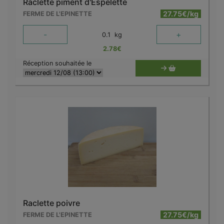
Raclette piment d'Espelette
27.75€/kg
FERME DE L'EPINETTE
-
+
0.1
kg
2.78
€
Réception souhaitée le
Raclette poivre
27.75€/kg
FERME DE L'EPINETTE