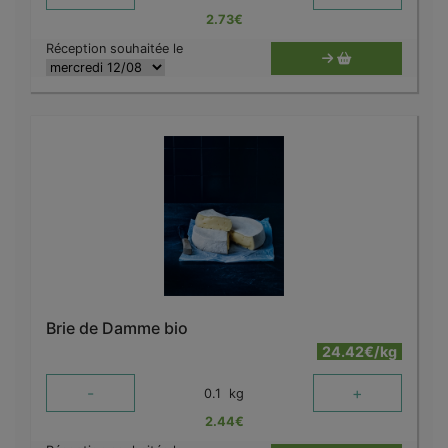
2.73
€
Réception souhaitée le
Brie de Damme bio
24.42€/kg
-
+
0.1
kg
2.44
€