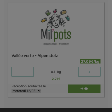
Vallée verte - Alpenstolz
27.09€/kg
-
+
0.1
kg
2.71
€
Réception souhaitée le