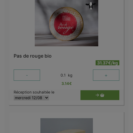
Pas de rouge bio
31.37€/kg
-
+
0.1
kg
3.14
€
Réception souhaitée le