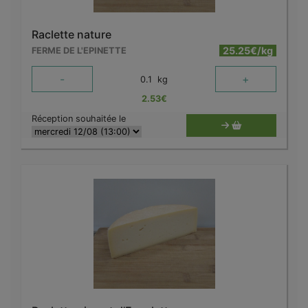
Raclette nature
25.25€/kg
FERME DE L'EPINETTE
-
+
0.1
kg
2.53
€
Réception souhaitée le