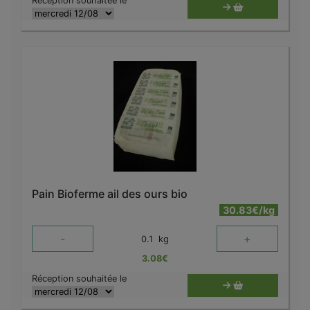
Réception souhaitée le
Pain Bioferme ail des ours bio
30.83€/kg
-
+
0.1
kg
3.08
€
Réception souhaitée le