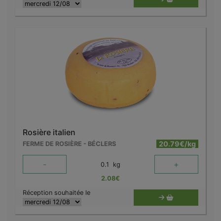
Rosière italien
20.79€/kg
FERME DE ROSIÈRE - BÉCLERS
-
+
0.1
kg
2.08
€
Réception souhaitée le