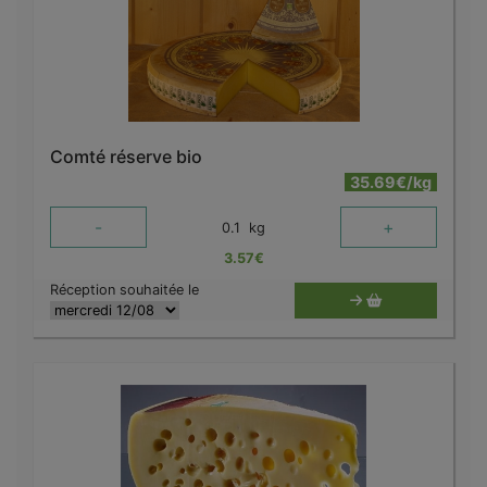
Comté réserve bio
35.69€/kg
-
+
0.1
kg
3.57
€
Réception souhaitée le