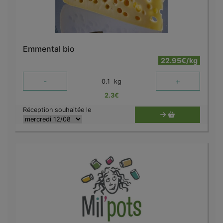
Emmental bio
22.95€/kg
-
+
0.1
kg
2.3
€
Réception souhaitée le