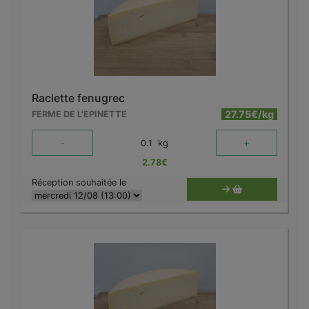
Raclette fenugrec
27.75€/kg
FERME DE L'EPINETTE
-
+
0.1
kg
2.78
€
Réception souhaitée le