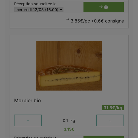
Réception souhaitée le
**
3.85€/pc +0.6€ consigne
Morbier bio
31.5€/kg
-
+
0.1
kg
3.15
€