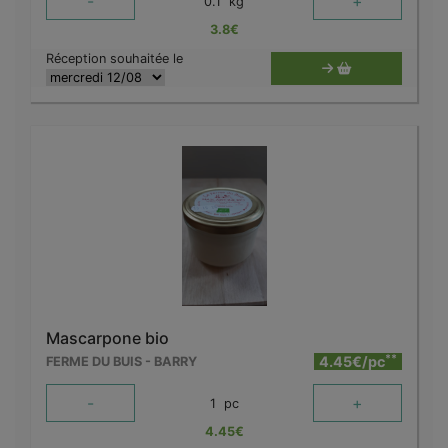
-
+
0.1
kg
3.8
€
Réception souhaitée le
Mascarpone bio
**
4.45€/pc
FERME DU BUIS - BARRY
-
+
1
pc
4.45
€