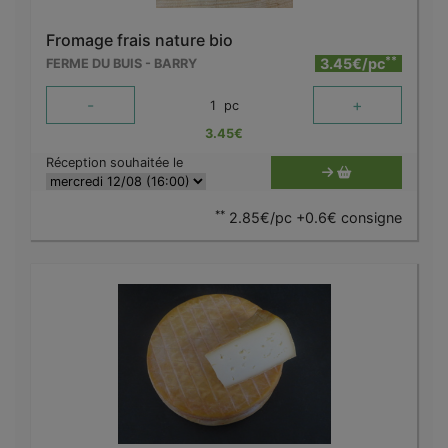
Fromage frais nature bio
**
3.45€/pc
FERME DU BUIS - BARRY
-
+
1
pc
3.45
€
Réception souhaitée le
**
2.85€/pc +0.6€ consigne