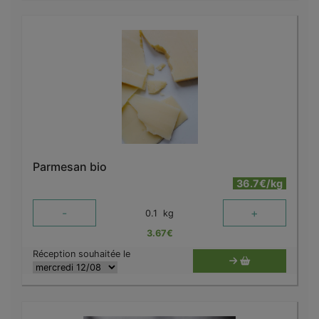
Parmesan bio
36.7€/kg
-
+
0.1
kg
3.67
€
Réception souhaitée le