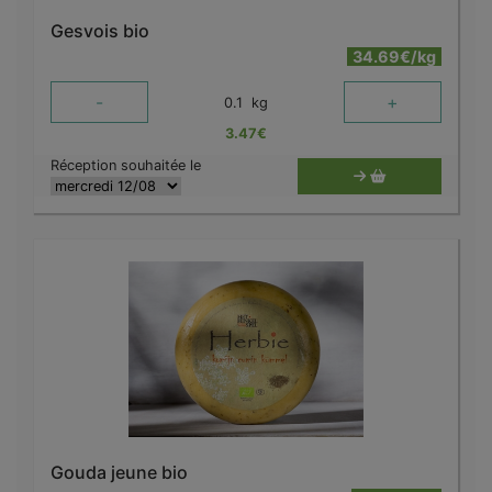
Gesvois bio
34.69€/kg
-
+
0.1
kg
3.47
€
Réception souhaitée le
Gouda jeune bio