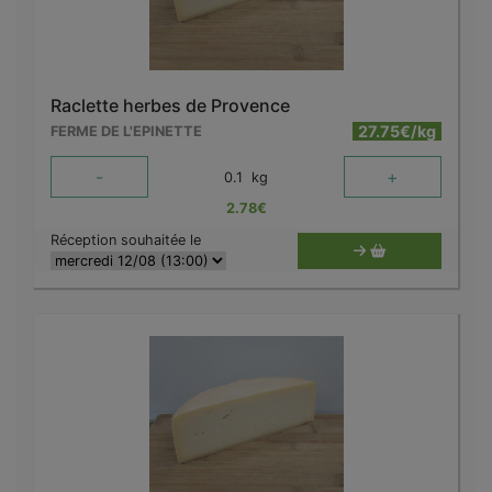
Raclette herbes de Provence
27.75€/kg
FERME DE L'EPINETTE
-
+
0.1
kg
2.78
€
Réception souhaitée le