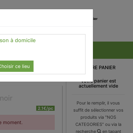
0
Lieu de réception
Mon panier
Magasin
0.00 €
ison à domicile
hoisir ce lieu
VOTRE PANIER
Votre panier est
actuellement vide
noir
Pour le remplir, il vous
2.1€/pc
suffit de sélectionner vos
produits via "NOS
le moment.
CATEGORIES" ou via la
recherche
en tapant