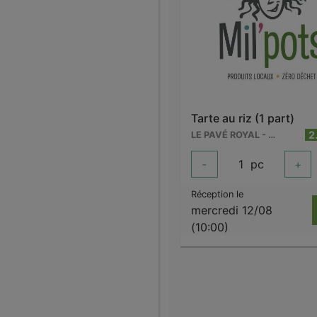
Tarte au riz (1 part)
2
LE PAVÉ ROYAL - WARCOING
-
1
pc
+
Réception le
mercredi 12/08
(10:00)