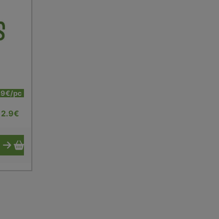
.9€/pc
2.9
€