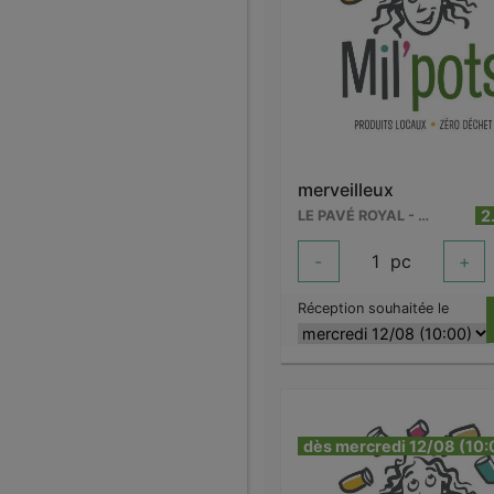
merveilleux
2
LE PAVÉ ROYAL - WARCOING
-
1
pc
+
Réception souhaitée le
dès mercredi 12/08 (10: