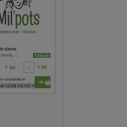
 de dame
1.5€/pc
LE PAVÉ ROYAL - WARCOING
1
pc
+
1.5
€
on souhaitée le