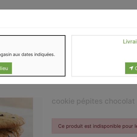
Identifiez-vous
Livra
OMENT
CONTACT
gasin aux dates indiquées.
lieu
C
cookie pépites chocolat 
Ce produit est indisponible pour 