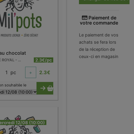
Paiement de
votre commande
Le paiement de vos
achats se fera lors
de la réception de
 au chocolat
ceux-ci en magasin
2.3€/pc
LE PAVÉ ROYAL - WARCOING
1
pc
+
2.3
€
on souhaitée le
ercredi 12/08 (10:00)