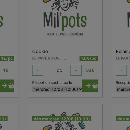
Cookie
Eclair
1€/pc
1.6€/pc
LE PAVÉ ROYAL - WARCOING
1
€
-
1
pc
+
1.6
€
-
Réception souhaitée le
Récepti
00)
dès mercredi 12/08 (10:00)
dès m