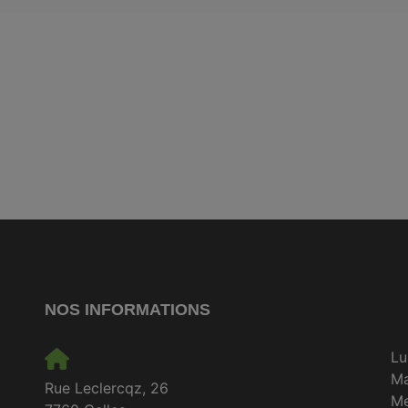
NOS INFORMATIONS
Lu
M
Rue Leclercqz, 26
Me