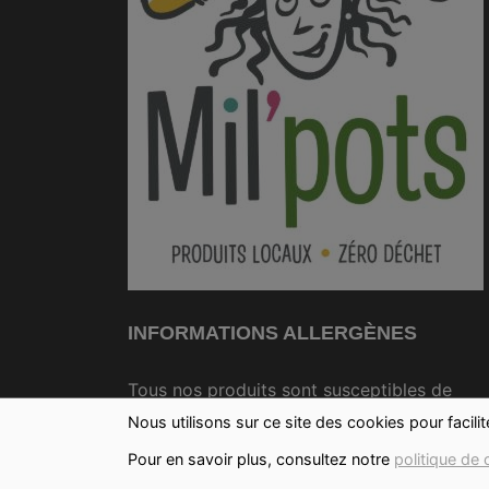
INFORMATIONS ALLERGÈNES
Tous nos produits sont susceptibles de
contenir des allergènes. Si vous souhaitez
Nous utilisons sur ce site des cookies pour facili
avoir de plus amples informations sur ceux-
Pour en savoir plus, consultez notre
politique de 
vous pouvez
nous contacter