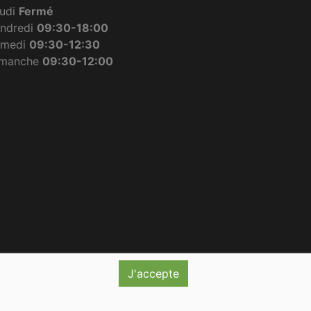
udi
Fermé
ndredi
09:30-18:00
amedi
09:30-12:30
imanche
09:30-12:00
J'accepte