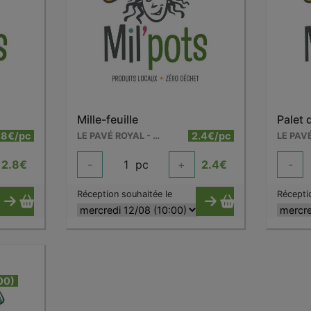
Mille-feuille
Palet
.8€/pc
2.4€/pc
LE PAVÉ ROYAL - WARCOING
2.8
€
-
1
pc
+
2.4
€
-
Réception souhaitée le
Récepti
00)