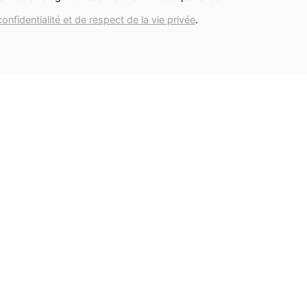
Je
confidentialité et de respect de la vie privée
.
Ve
milpots@outlook.com
S
D
0495/73.01.13
BE 0649.496.558
Emilie Mestdag
Politique de confidentialité et de respect de
la vie privée
ci,