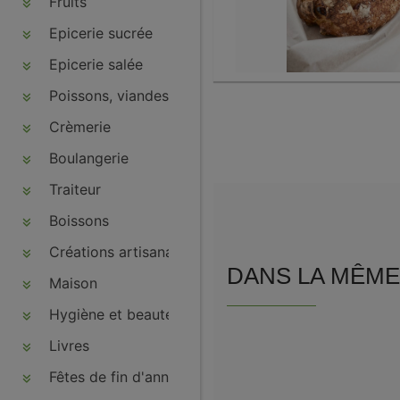
Fruits
Epicerie sucrée
Epicerie salée
Poissons, viandes, volailles, charcuteries
Crèmerie
Boulangerie
Traiteur
Boissons
Créations artisanales
DANS LA MÊME 
Maison
Hygiène et beauté
Livres
Fêtes de fin d'année