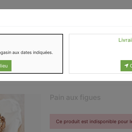
Identifiez-vous
Livra
OMENT
CONTACT
gasin aux dates indiquées.
lieu
C
Pain aux figues
Ce produit est indisponible pour 