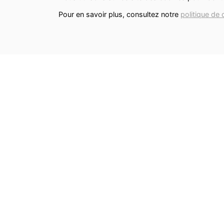
Pour en savoir plus, consultez notre
politique de 
INFORMATIONS ALLERGÈNES
Tous nos produits sont susceptibles de
contenir des allergènes. Si vous souhaitez
avoir de plus amples informations sur ceux-
vous pouvez
nous contacter