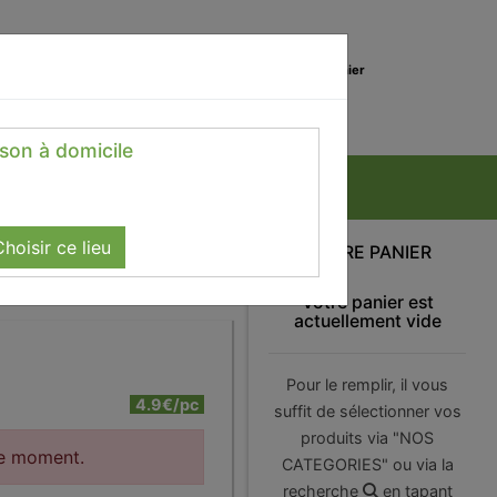
0
Lieu de réception
Mon panier
Magasin
0.00 €
ison à domicile
hoisir ce lieu
VOTRE PANIER
Votre panier est
actuellement vide
Pour le remplir, il vous
4.9€/pc
suffit de sélectionner vos
produits via "NOS
le moment.
CATEGORIES" ou via la
recherche
en tapant