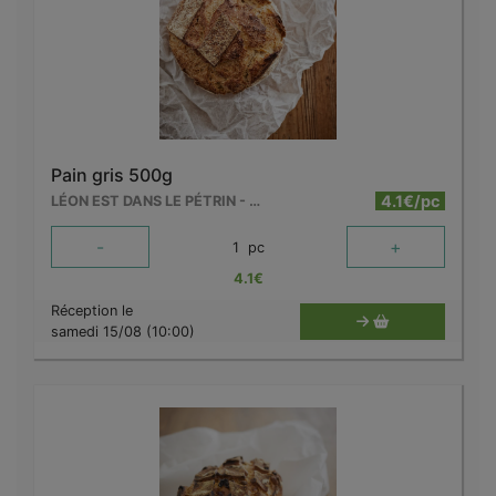
Pain gris 500g
4.1€/pc
LÉON EST DANS LE PÉTRIN - MOUSCRON
-
+
1
pc
4.1
€
Réception le
samedi 15/08 (10:00)