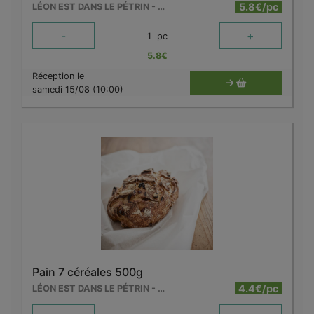
5.8€/pc
LÉON EST DANS LE PÉTRIN - MOUSCRON
-
+
1
pc
5.8
€
Réception le
samedi 15/08 (10:00)
Pain 7 céréales 500g
4.4€/pc
LÉON EST DANS LE PÉTRIN - MOUSCRON