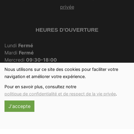
privée
HEURES D'OUVERTURE
Lundi
Fermé
Mardi
Fermé
Mercredi
09:30-18:00
Jeudi
Fermé
Nous utilisons sur ce site des cookies pour faciliter votre
Vendredi
09:30-18:00
navigation et améliorer votre expérience.
Samedi
09:30-12:30
Pour en savoir plus, consultez notre
Dimanche
09:30-12:00
politique de confidentialité et de respect de la vie privée
.
J'accepte
Réalisé avec
par
MonSiteAMoi