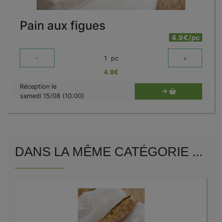
Pain aux figues
4.9€/pc
-
+
1
pc
4.9
€
Réception le
samedi 15/08 (10:00)
DANS LA MÊME CATÉGORIE ...