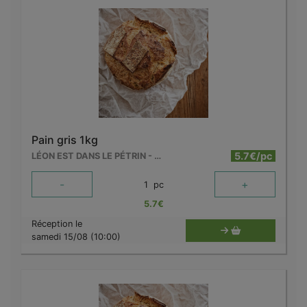
Pain gris 1kg
5.7€/pc
LÉON EST DANS LE PÉTRIN - MOUSCRON
-
+
1
pc
5.7
€
Réception le
samedi 15/08 (10:00)