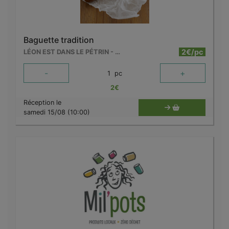
Baguette tradition
2€/pc
LÉON EST DANS LE PÉTRIN - MOUSCRON
-
+
1
pc
2
€
Réception le
samedi 15/08 (10:00)