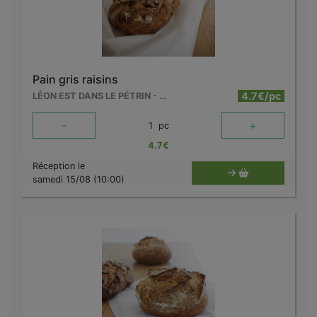
Pain gris raisins
4.7€/pc
LÉON EST DANS LE PÉTRIN - MOUSCRON
-
+
1
pc
4.7
€
Réception le
samedi 15/08 (10:00)