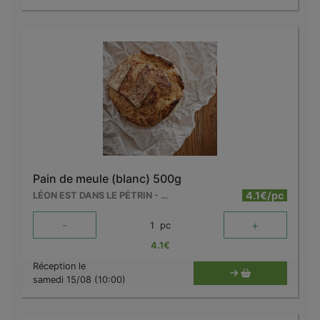
Pain de meule (blanc) 500g
4.1€/pc
LÉON EST DANS LE PÉTRIN - MOUSCRON
-
+
1
pc
4.1
€
Réception le
samedi 15/08 (10:00)