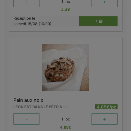
-
+
1
pc
4.4
€
Réception le
samedi 15/08 (10:00)
Pain aux noix
4.85€/pc
LÉON EST DANS LE PÉTRIN - MOUSCRON
-
+
1
pc
4.85
€