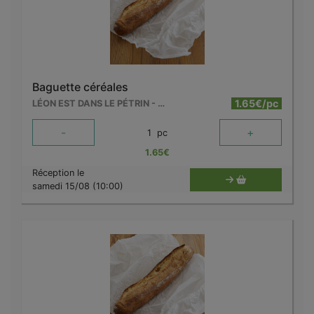
Baguette céréales
1.65€/pc
LÉON EST DANS LE PÉTRIN - MOUSCRON
-
+
1
pc
1.65
€
Réception le
samedi 15/08 (10:00)