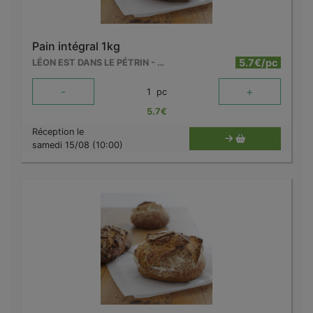
Pain intégral 1kg
5.7€/pc
LÉON EST DANS LE PÉTRIN - MOUSCRON
-
+
1
pc
5.7
€
Réception le
samedi 15/08 (10:00)