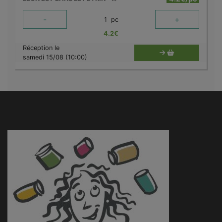
-
+
1
pc
4.2
€
Réception le
samedi 15/08 (10:00)