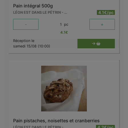
Pain intégral 500g
4.1€/pc
LÉON EST DANS LE PÉTRIN - MOUSCRON
-
+
1
pc
4.1
€
Réception le
samedi 15/08 (10:00)
Pain pistaches, noisettes et cranberries
4.2€/pc
LÉON EST DANS LE PÉTRIN - MOUSCRON