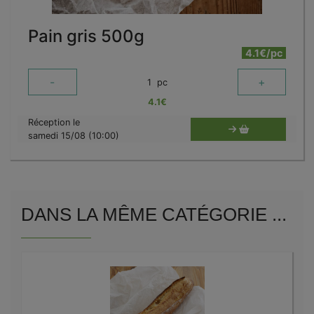
Pain gris 500g
4.1€/pc
-
+
1
pc
4.1
€
Réception le
samedi 15/08 (10:00)
DANS LA MÊME CATÉGORIE ...