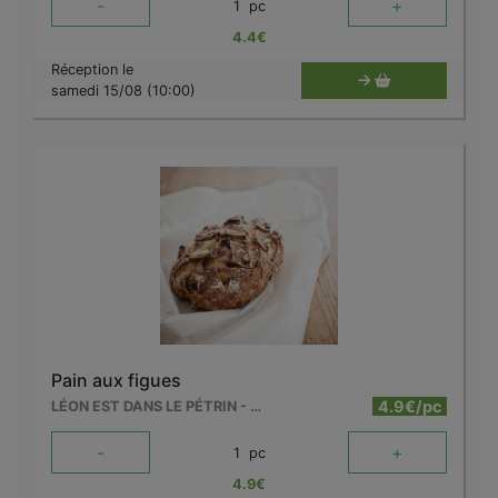
-
+
1
pc
4.4
€
Réception le
samedi 15/08 (10:00)
Pain aux figues
4.9€/pc
LÉON EST DANS LE PÉTRIN - MOUSCRON
-
+
1
pc
4.9
€