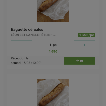
Baguette céréales
1.65€/pc
LÉON EST DANS LE PÉTRIN - MOUSCRON
-
+
1
pc
1.65
€
Réception le
samedi 15/08 (10:00)