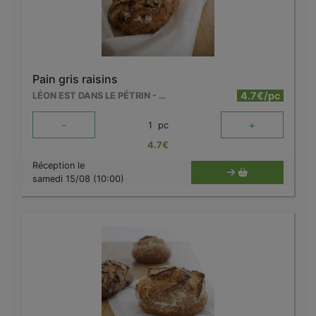
Pain gris raisins
4.7€/pc
LÉON EST DANS LE PÉTRIN - MOUSCRON
-
+
1
pc
4.7
€
Réception le
samedi 15/08 (10:00)