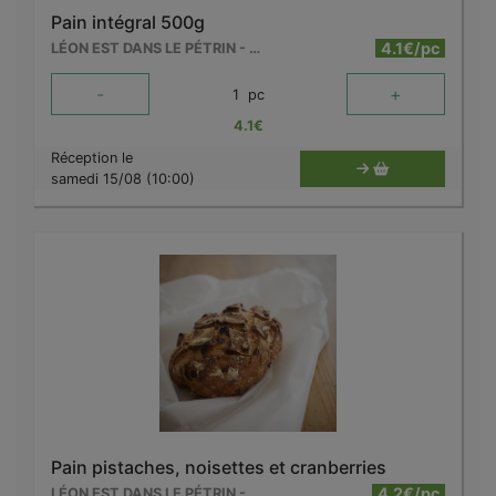
Pain intégral 500g
4.1€/pc
LÉON EST DANS LE PÉTRIN - MOUSCRON
-
+
1
pc
4.1
€
Réception le
samedi 15/08 (10:00)
Pain pistaches, noisettes et cranberries
4.2€/pc
LÉON EST DANS LE PÉTRIN - MOUSCRON