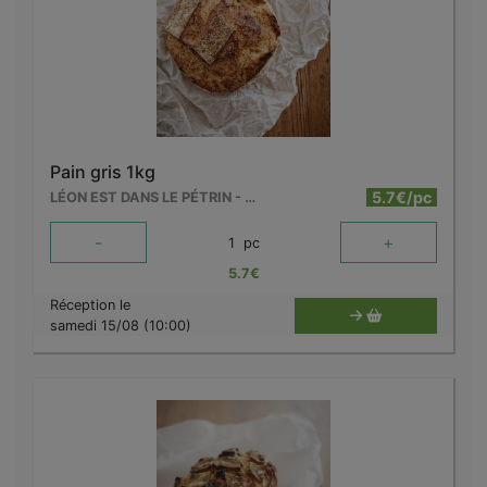
Pain gris 1kg
5.7€/pc
LÉON EST DANS LE PÉTRIN - MOUSCRON
-
+
1
pc
5.7
€
Réception le
samedi 15/08 (10:00)