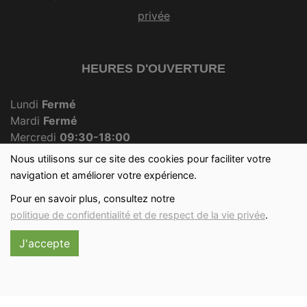
privée
HEURES D'OUVERTURE
Lundi
Fermé
Mardi
Fermé
Mercredi
09:30-18:00
Jeudi
Fermé
Nous utilisons sur ce site des cookies pour faciliter votre
Vendredi
09:30-18:00
navigation et améliorer votre expérience.
Samedi
09:30-12:30
Pour en savoir plus, consultez notre
Dimanche
09:30-12:00
politique de confidentialité et de respect de la vie privée
.
J'accepte
Réalisé avec
par
MonSiteAMoi