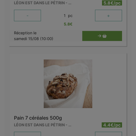
5.8€/pc
LÉON EST DANS LE PÉTRIN - MOUSCRON
-
+
1
pc
5.8
€
Réception le
samedi 15/08 (10:00)
Pain 7 céréales 500g
4.4€/pc
LÉON EST DANS LE PÉTRIN - MOUSCRON