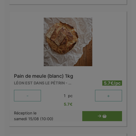
Pain de meule (blanc) 1kg
5.7€/pc
LÉON EST DANS LE PÉTRIN - MOUSCRON
-
+
1
pc
5.7
€
Réception le
samedi 15/08 (10:00)