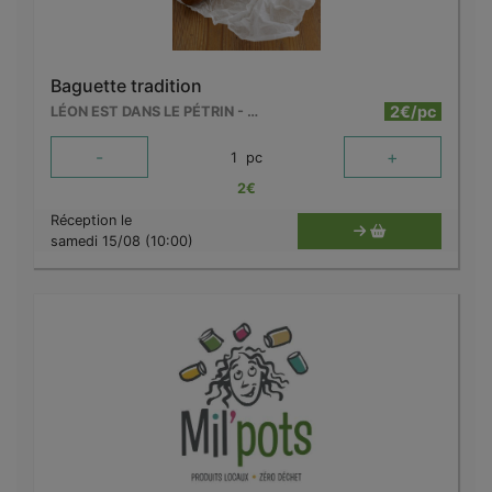
Baguette tradition
2€/pc
LÉON EST DANS LE PÉTRIN - MOUSCRON
-
+
1
pc
2
€
Réception le
samedi 15/08 (10:00)