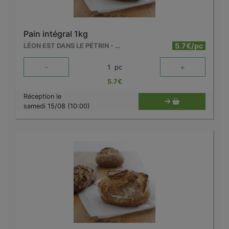
Pain intégral 1kg
5.7€/pc
LÉON EST DANS LE PÉTRIN - MOUSCRON
-
+
1
pc
5.7
€
Réception le
samedi 15/08 (10:00)