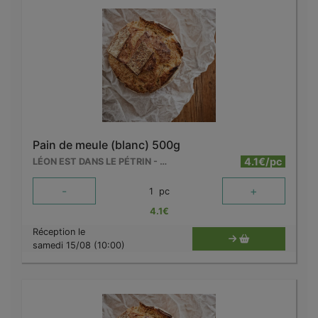
Pain de meule (blanc) 500g
4.1€/pc
LÉON EST DANS LE PÉTRIN - MOUSCRON
-
+
1
pc
4.1
€
Réception le
samedi 15/08 (10:00)