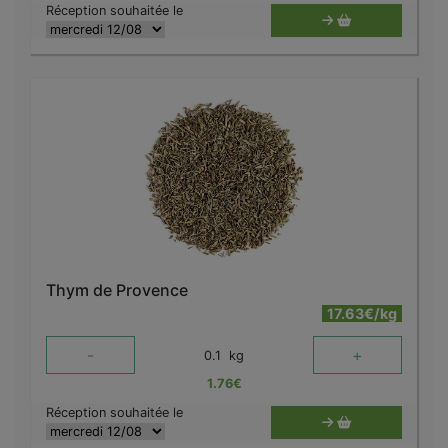
Réception souhaitée le
Thym de Provence
17.63€/kg
-
+
0.1
kg
1.76
€
Réception souhaitée le