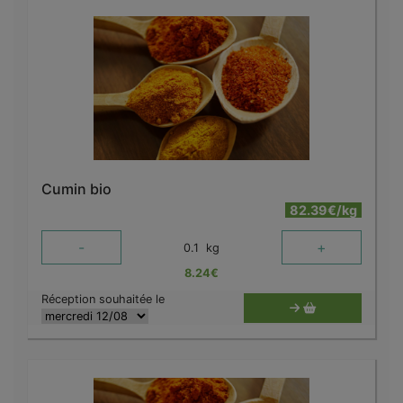
Cumin bio
82.39€/kg
-
+
0.1
kg
8.24
€
Réception souhaitée le