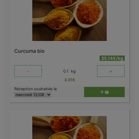
Curcuma bio
35.14€/kg
-
+
0.1
kg
3.51
€
Réception souhaitée le