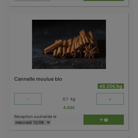
Cannelle moulue bio
48.25€/kg
-
+
0.1
kg
4.83
€
Réception souhaitée le