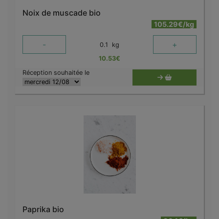
Noix de muscade bio
105.29€/kg
-
+
0.1
kg
10.53
€
Réception souhaitée le
Paprika bio