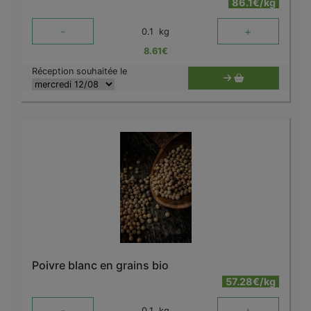
86.1€/kg
-
+
0.1
kg
8.61
€
Réception souhaitée le
Poivre blanc en grains bio
57.28€/kg
-
+
0.1
kg