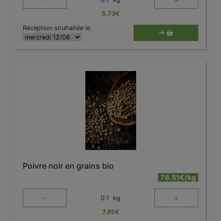
5.73
€
Réception souhaitée le
Poivre noir en grains bio
78.51€/kg
-
+
0.1
kg
7.85
€