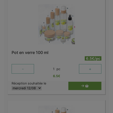
Pot en verre 100 ml
6.5€/pc
-
+
1
pc
6.5
€
Réception souhaitée le