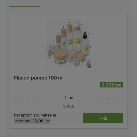
Flacon pompe 100 ml
5.95€/pc
-
+
1
pc
5.95
€
Réception souhaitée le