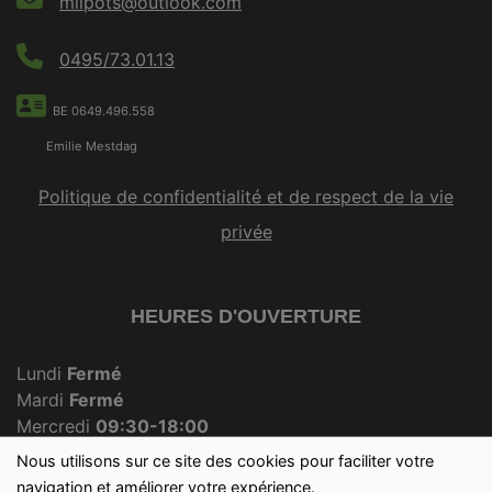
milpots@outlook.com
0495/73.01.13
BE 0649.496.558
Emilie Mestdag
Politique de confidentialité et de respect de la vie
privée
HEURES D'OUVERTURE
Lundi
Fermé
Mardi
Fermé
Mercredi
09:30-18:00
Jeudi
Fermé
Nous utilisons sur ce site des cookies pour faciliter votre
Vendredi
09:30-18:00
navigation et améliorer votre expérience.