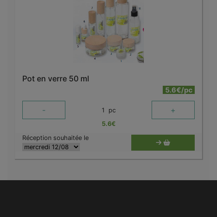
Pot en verre 50 ml
5.6€/pc
-
+
1
pc
5.6
€
Réception souhaitée le