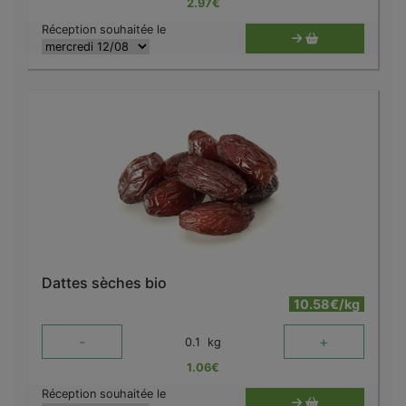
2.97
€
Réception souhaitée le
Dattes sèches bio
10.58€/kg
-
+
0.1
kg
1.06
€
Réception souhaitée le