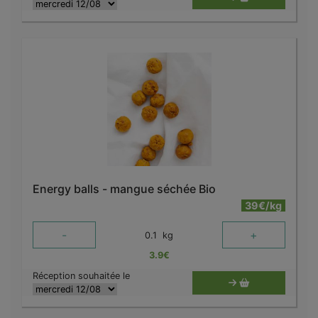
Energy balls - mangue séchée Bio
39€/kg
-
+
0.1
kg
3.9
€
Réception souhaitée le