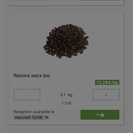
Raisins secs bio
13.28€/kg
-
+
0.1
kg
1.33
€
Réception souhaitée le