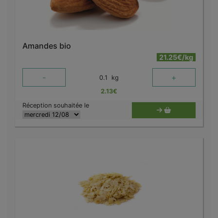
Amandes bio
21.25€/kg
-
+
0.1
kg
2.13
€
Réception souhaitée le