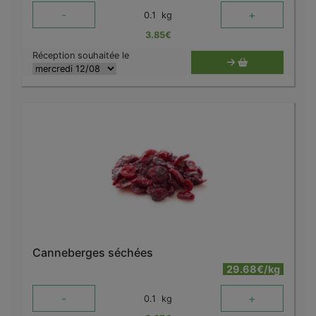
-
+
0.1
kg
3.85
€
Réception souhaitée le
Canneberges séchées
29.68€/kg
-
+
0.1
kg