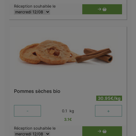
Réception souhaitée le
Pommes sèches bio
30.95€/kg
-
+
0.1
kg
3.1
€
Réception souhaitée le