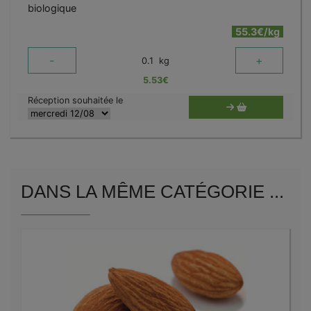
biologique
55.3€/kg
-
+
0.1
kg
5.53
€
Réception souhaitée le
DANS LA MÊME CATÉGORIE ...