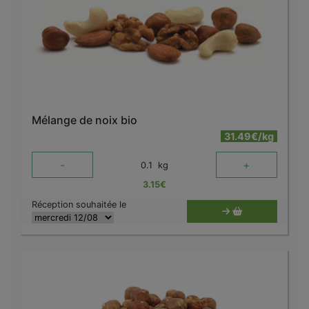
Mélange de noix bio
31.49€/kg
-
+
0.1
kg
3.15
€
Réception souhaitée le