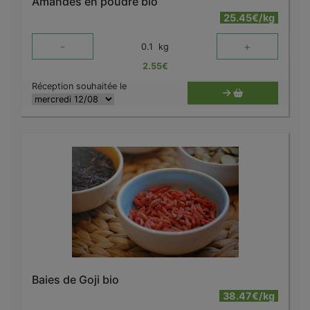
Amandes en poudre bio
25.45€/kg
-
+
0.1
kg
2.55
€
Réception souhaitée le
Baies de Goji bio
38.47€/kg