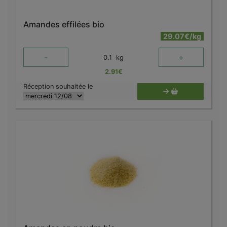
Amandes effilées bio
29.07€/kg
-
+
0.1
kg
2.91
€
Réception souhaitée le