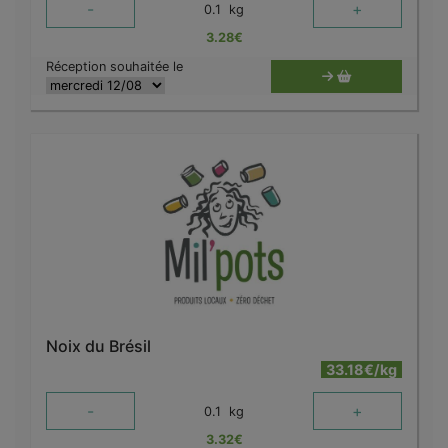
-
+
0.1
kg
3.28
€
Réception souhaitée le
Noix du Brésil
33.18€/kg
-
+
0.1
kg
3.32
€