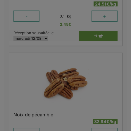
24.51€/kg
-
+
0.1
kg
2.45
€
Réception souhaitée le
Noix de pécan bio
32.84€/kg