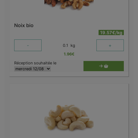
Noix bio
19.57€/kg
-
+
0.1
kg
1.96
€
Réception souhaitée le