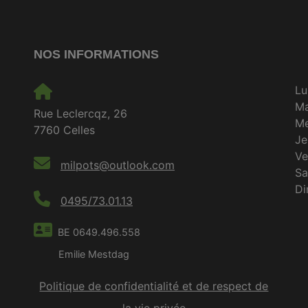
NOS INFORMATIONS
Lu
M
Rue Leclercqz, 26
Me
7760 Celles
Je
Ve
milpots@outlook.com
S
D
0495/73.01.13
BE 0649.496.558
Emilie Mestdag
Politique de confidentialité et de respect de
la vie privée