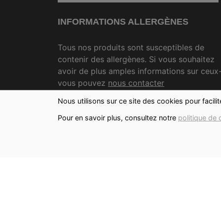
INFORMATIONS ALLERGÈNES
Tous nos produits sont susceptibles de
contenir des allergènes. Si vous souhaitez
avoir de plus amples informations sur ceux-
vous pouvez
nous contacter
Nous utilisons sur ce site des cookies pour facili
IMAGES
Pour en savoir plus, consultez notre
politique de 
Les images présentées pour illustrer les
produits en vente sur ce site ne sont pas
contractuelles.