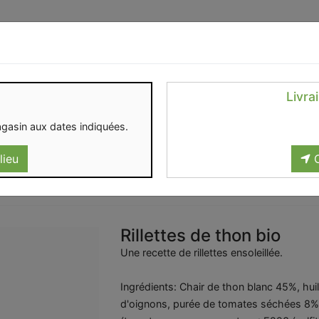
Identifiez-vous
Livra
OMENT
CONTACT
gasin aux dates indiquées.
lieu
C
Rillettes de thon bio
Une recette de rillettes ensoleillée.
Ingrédients: Chair de thon blanc 45%, hui
d'oignons, purée de tomates séchées 8