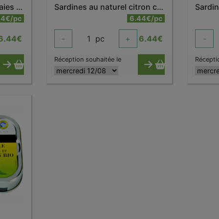
Sardines au naturel 5 baies 115g bio
Sardines au naturel citron confit 115g bio
44€/pc
6.44€/pc
6.44
€
-
1
pc
+
6.44
€
-
Réception souhaitée le
Récepti