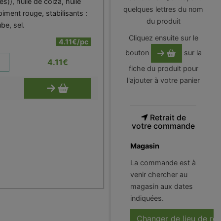
s)), huile de colza, huile
quelques lettres du nom
, piment rouge, stabilisants :
du produit
be, sel.
Cliquez ensuite sur le
4.11€/pc
bouton
sur la
4.11
€
fiche du produit pour
l'ajouter à votre panier
Retrait de
votre commande
Magasin
La commande est à
venir chercher au
magasin aux dates
indiquées.
Changer de lieu de ré