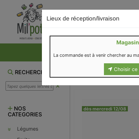
Lieux de réception/livraison
Magasin
NOS VENTES DU M
La commande est à venir chercher au ma
Choisir ce 
RECHERCHE
NOS
dès mercredi 12/08
CATEGORIES
Légumes