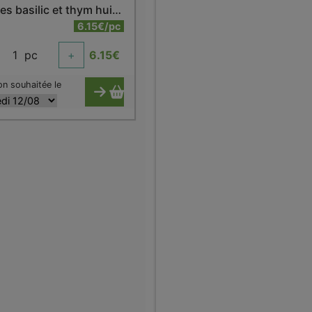
Sardines basilic et thym huile d'olive bio 115g
6.15€/pc
1
pc
+
6.15
€
on souhaitée le