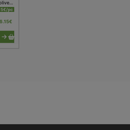
Sardines citron huile d'olive bio 115g
15€/pc
6.15
€