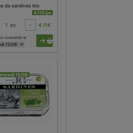
tes de sardines bio
4.11€/pc
1
pc
+
4.11
€
on souhaitée le
ercredi 12/08