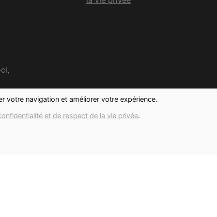
ci,
ter votre navigation et améliorer votre expérience.
confidentialité et de respect de la vie privée
.
Réalisé avec
par
MonSiteAMoi