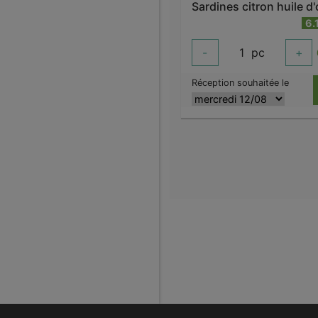
6.
-
1
pc
+
Réception souhaitée le