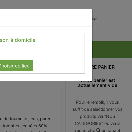
0
Lieu de réception
Mon panier
Magasin
0.00 €
ison à domicile
hoisir ce lieu
VOTRE PANIER
Votre panier est
actuellement vide
Pour le remplir, il vous
suffit de sélectionner vos
produits via "NOS
le de tournesol, eau, purée
CATEGORIES" ou via la
% (tomates séchées 60%
recherche
en tapant