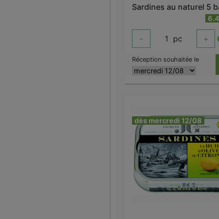
6.
-
1
pc
+
Réception souhaitée le
dès mercredi 12/08