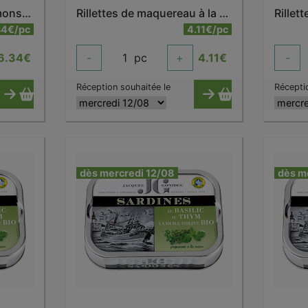
Rillettes aux deux saumons bio
Rillettes de maquereau à la moutarde à l'ancienne bio
Rillet
34€/pc
4.11€/pc
6.34
€
-
1
pc
+
4.11
€
-
Réception souhaitée le
Récepti
dès mercredi 12/08
dès m