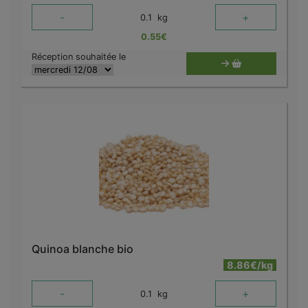
-
+
0.1
kg
0.55
€
Réception souhaitée le
Quinoa blanche bio
8.86€/kg
-
+
0.1
kg