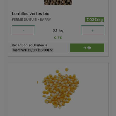
Lentilles vertes bio
7.02€/kg
FERME DU BUIS - BARRY
-
+
0.1
kg
0.7
€
Réception souhaitée le