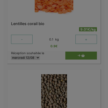
Lentilles corail bio
9.01€/kg
-
+
0.1
kg
0.9
€
Réception souhaitée le