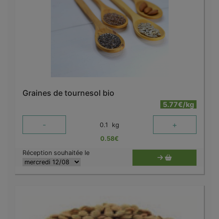
Graines de tournesol bio
5.77€/kg
-
+
0.1
kg
0.58
€
Réception souhaitée le