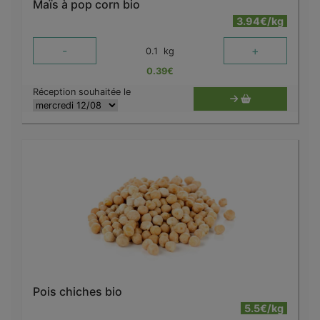
Maïs à pop corn bio
3.94€/kg
-
+
0.1
kg
0.39
€
Réception souhaitée le
Pois chiches bio
5.5€/kg