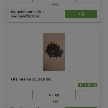
1.67
€
Réception souhaitée le
Graines de courge bio
18.11€/kg
-
+
0.1
kg
1.81
€