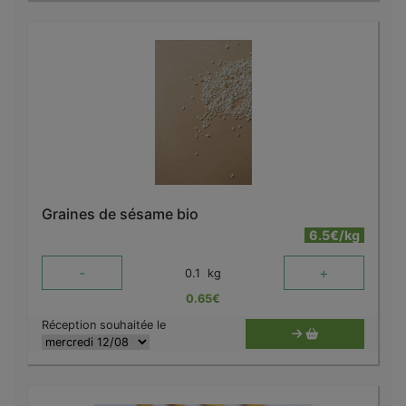
Graines de sésame bio
6.5€/kg
-
+
0.1
kg
0.65
€
Réception souhaitée le