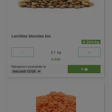
Lentilles blondes bio
6.26€/kg
-
+
0.1
kg
0.63
€
Réception souhaitée le