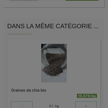
DANS LA MÊME CATÉGORIE ...
Graines de chia bio
16.67€/kg
-
+
0.1
kg