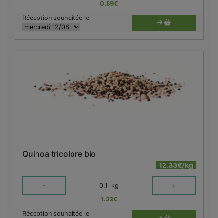
0.89
€
Réception souhaitée le
Quinoa tricolore bio
12.33€/kg
-
+
0.1
kg
1.23
€
Réception souhaitée le