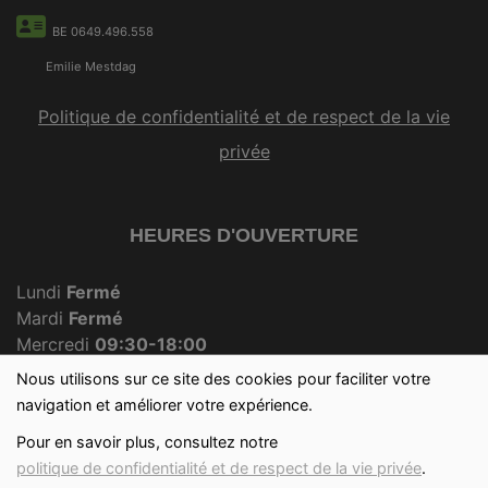
BE 0649.496.558
Emilie Mestdag
Politique de confidentialité et de respect de la vie
privée
HEURES D'OUVERTURE
Lundi
Fermé
Mardi
Fermé
Mercredi
09:30-18:00
Jeudi
Fermé
Nous utilisons sur ce site des cookies pour faciliter votre
Vendredi
09:30-18:00
navigation et améliorer votre expérience.
Samedi
09:30-12:30
Pour en savoir plus, consultez notre
Dimanche
09:30-12:00
politique de confidentialité et de respect de la vie privée
.