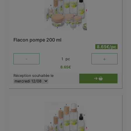
Flacon pompe 200 ml
8.65€/pc
-
+
1
pc
8.65
€
Réception souhaitée le