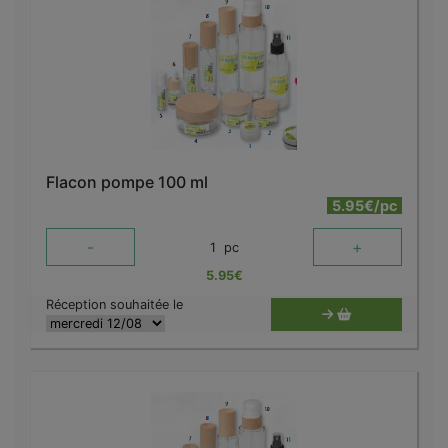
Flacon pompe 100 ml
5.95€/pc
-
+
1
pc
5.95
€
Réception souhaitée le