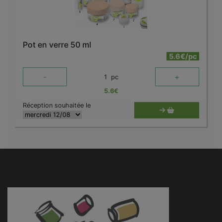
Pot en verre 50 ml
5.6€/pc
-
+
1
pc
5.6
€
Réception souhaitée le