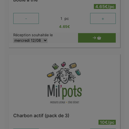
4.65€/pc
-
+
1
pc
4.65
€
Réception souhaitée le
Charbon actif (pack de 3)
10€/pc