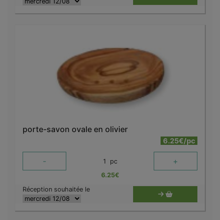
porte-savon ovale en olivier
6.25€/pc
-
+
1
pc
6.25
€
Réception souhaitée le