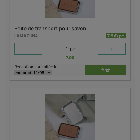
Boite de transport pour savon
7.9€/pc
LAMAZUNA
-
+
1
pc
7.9
€
Réception souhaitée le