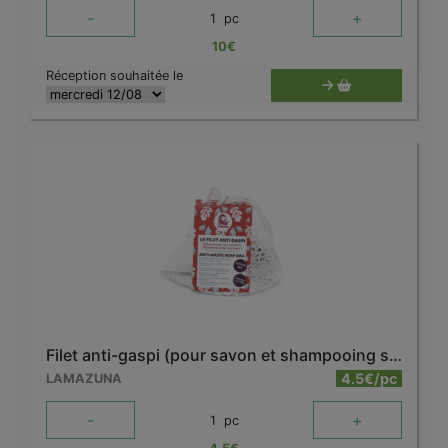
-
+
1
pc
10
€
Réception souhaitée le
Filet anti-gaspi (pour savon et shampooing solides)
4.5€/pc
LAMAZUNA
-
+
1
pc