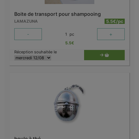
Boite de transport pour shampooing
5.5€/pc
LAMAZUNA
-
+
1
pc
5.5
€
Réception souhaitée le
boule à thé