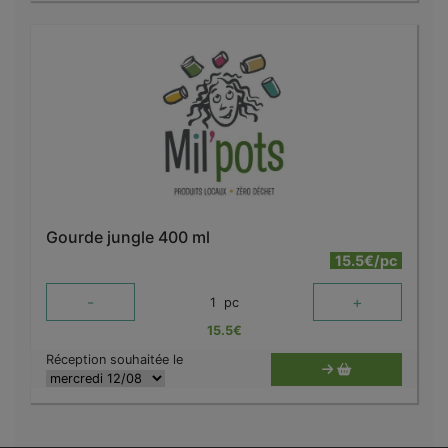
Gourde jungle 400 ml
15.5€/pc
-
+
1
pc
15.5
€
Réception souhaitée le