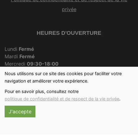
privée
HEURES D'OUVERTURE
Lundi
Fermé
Mardi
Fermé
Mercredi
09:30-18:00
Jeudi
Fermé
Nous utilisons sur ce site des cookies pour faciliter votre
Vendredi
09:30-18:00
navigation et améliorer votre expérience.
Samedi
09:30-12:30
Pour en savoir plus, consultez notre
Dimanche
09:30-12:00
politique de confidentialité et de respect de la vie privée
.
J'accepte
Réalisé avec
par
MonSiteAMoi