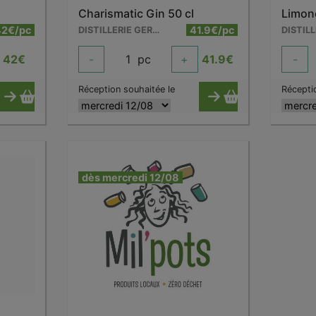
Charismatic Gin 50 cl
Limonc
42€/pc
41.9€/pc
DISTILLERIE GERVIN
42
€
-
1
pc
+
41.9
€
-
Réception souhaitée le
Récepti
dès mercredi 12/08