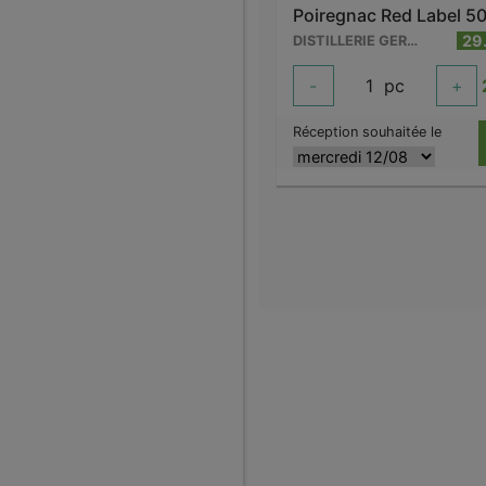
Poiregnac Red Label 50
29
DISTILLERIE GERVIN
-
1
pc
+
Réception souhaitée le