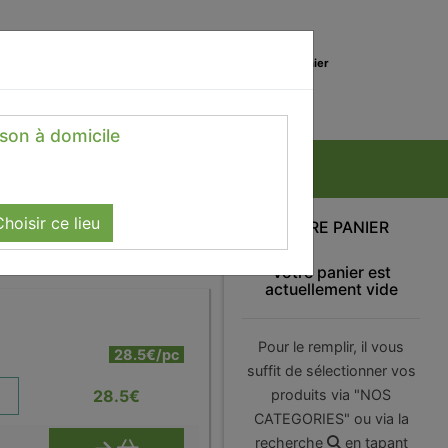
0
Lieu de réception
Mon panier
Magasin
0.00 €
ison à domicile
hoisir ce lieu
VOTRE PANIER
Votre panier est
actuellement vide
Pour le remplir, il vous
28.5€/pc
suffit de sélectionner vos
28.5
€
produits via "NOS
CATEGORIES" ou via la
recherche
en tapant