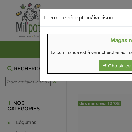
Lieux de réception/livraison
Magasin
NOS VENTES DU M
La commande est à venir chercher au ma
Choisir ce 
RECHERCHE
NOS
dès mercredi 12/08
CATEGORIES
Légumes