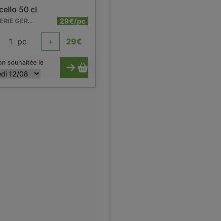
ello 50 cl
29€/pc
DISTILLERIE GERVIN
1
pc
+
29
€
on souhaitée le