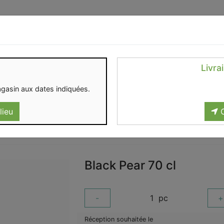
Identifiez-vous
Livra
OMENT
CONTACT
gasin aux dates indiquées.
lieu
C
Black Pear 70 cl
-
1
pc
+
Réception souhaitée le