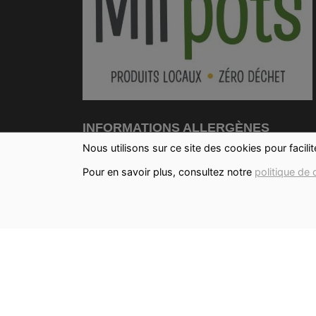
INFORMATIONS ALLERGÈNES
Nous utilisons sur ce site des cookies pour facili
Tous nos produits sont susceptibles de
Pour en savoir plus, consultez notre
politique de 
contenir des allergènes. Si vous souhaitez
avoir de plus amples informations sur ceux-
vous pouvez
nous contacter
IMAGES
Les images présentées pour illustrer les
produits en vente sur ce site ne sont pas