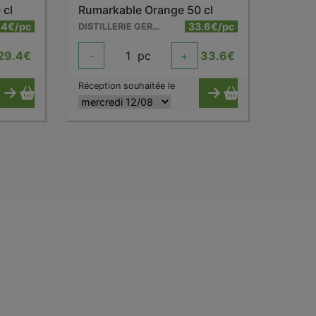
 cl
Rumarkable Orange 50 cl
.4€/pc
33.6€/pc
DISTILLERIE GERVIN
29.4
€
-
1
pc
+
33.6
€
Réception souhaitée le