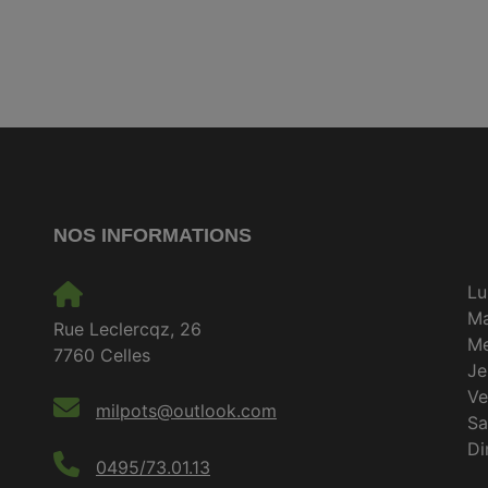
NOS INFORMATIONS
Lu
M
Rue Leclercqz, 26
Me
7760 Celles
Je
Ve
milpots@outlook.com
S
D
0495/73.01.13