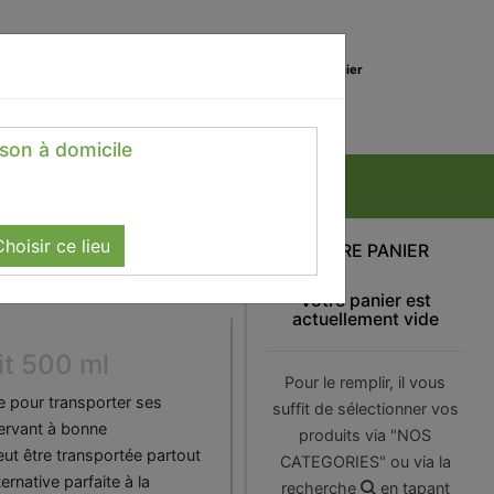
0
Lieu de réception
Mon panier
Magasin
0.00 €
ison à domicile
hoisir ce lieu
VOTRE PANIER
Votre panier est
actuellement vide
it 500 ml
Pour le remplir, il vous
ue pour transporter ses
suffit de sélectionner vos
ervant à bonne
produits via "NOS
eut être transportée partout
CATEGORIES" ou via la
ternative parfaite à la
recherche
en tapant