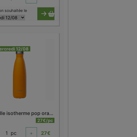
on souhaitée le
ercredi 12/08
Bouteille isotherme pop orange 500 ml
27€/pc
1
pc
+
27
€