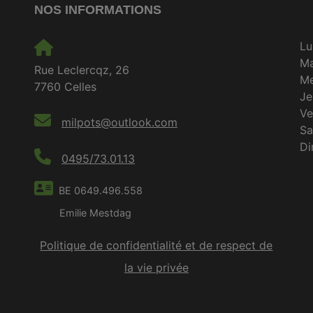
NOS INFORMATIONS
Lu
M
Rue Leclercqz, 26
Me
7760 Celles
Je
Ve
milpots@outlook.com
S
D
0495/73.01.13
BE 0649.496.558
Emilie Mestdag
Politique de confidentialité et de respect de
la vie privée