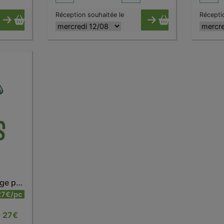
Réception souhaitée le
Récepti
Bouteille isotherme rouge piment 500 ml
27€/pc
27
€