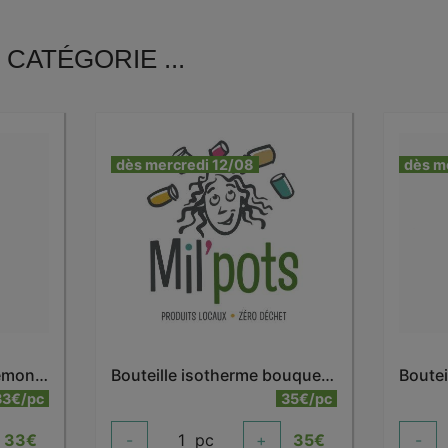
CATÉGORIE ...
dès mercredi 12/08
dès m
Bouteille isotherme anémone 500 ml
Bouteille isotherme bouquet dahlia 500 ml
33€/pc
35€/pc
33
€
-
1
pc
+
35
€
-