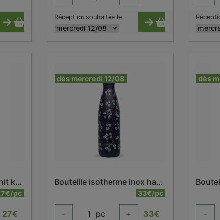
Réception souhaitée le
Récepti
dès mercredi 12/08
dès m
Bouteille isotherme granit kaki 500 ml
Bouteille isotherme inox hanami bleu 500 ml
27€/pc
33€/pc
27
€
-
1
pc
+
33
€
-