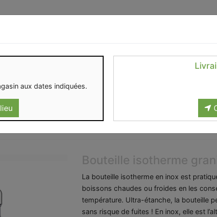
Identifiez-vous
Livra
OMENT
CONTACT
gasin aux dates indiquées.
lieu
C
Bouteille isotherme gran
La bouteille isotherme en inox est pratiq
boissons chaudes ou froides en les cons
température. Ultra-étanche, la bouteille p
sans risque de fuites ! En inox, elle est l’al