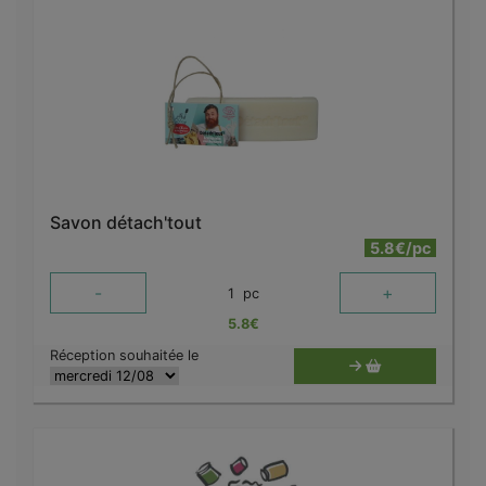
Savon détach'tout
5.8€/pc
-
+
1
pc
5.8
€
Réception souhaitée le