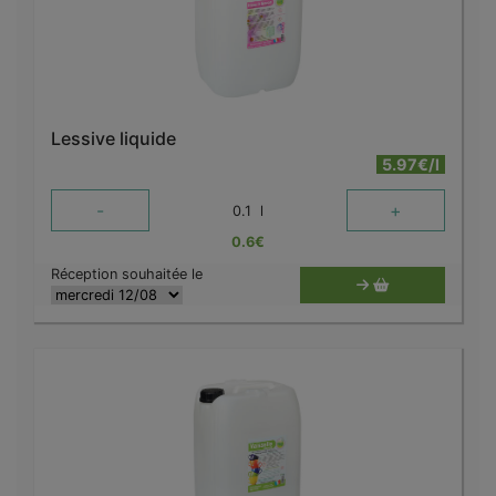
Lessive liquide
5.97€/l
-
+
0.1
l
0.6
€
Réception souhaitée le