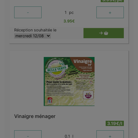
-
+
1
pc
3.95
€
Réception souhaitée le
Vinaigre ménager
3.19€/l
-
+
0.1
l