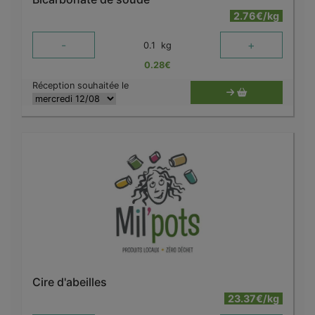
2.76€/kg
-
+
0.1
kg
0.28
€
Réception souhaitée le
Cire d'abeilles
23.37€/kg