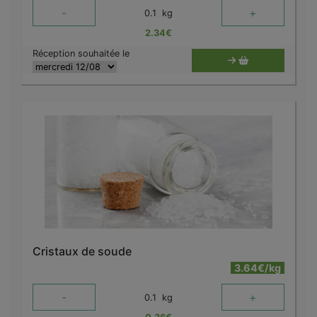
-
+
0.1
kg
2.34
€
Réception souhaitée le
Cristaux de soude
3.64€/kg
-
+
0.1
kg