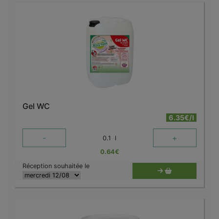
Gel WC
6.35€/l
-
+
0.1
l
0.64
€
Réception souhaitée le