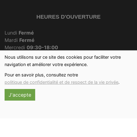
HEURES D'OUVERTURE
Lundi
Fermé
Mardi
Fermé
Mercredi
09:30-18:00
Jeudi
Fermé
Nous utilisons sur ce site des cookies pour faciliter votre
Vendredi
09:30-18:00
navigation et améliorer votre expérience.
Samedi
09:30-12:30
Pour en savoir plus, consultez notre
Dimanche
09:30-12:00
politique de confidentialité et de respect de la vie privée
.
J'accepte
Réalisé avec
par
MonSiteAMoi