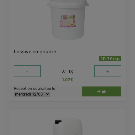
Lessive en poudre
10.7€/kg
-
+
0.1
kg
1.07
€
Réception souhaitée le