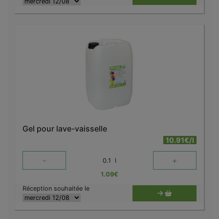
Gel pour lave-vaisselle
10.91€/l
-
+
0.1
l
1.09
€
Réception souhaitée le