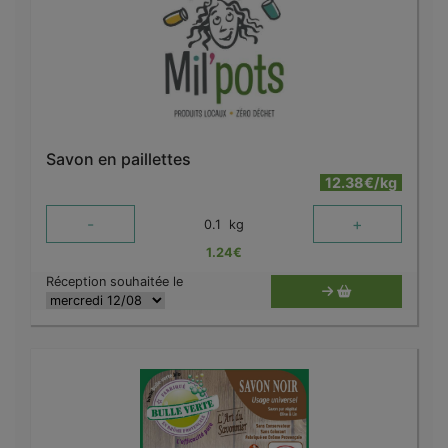
Savon en paillettes
12.38€/kg
-
+
0.1
kg
1.24
€
Réception souhaitée le