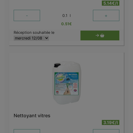
5.14€/l
-
+
0.1
l
0.51
€
Réception souhaitée le
Nettoyant vitres
3.19€/l