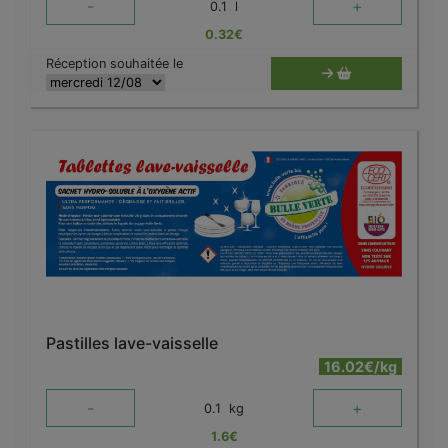
-
+
0.1
l
0.32
€
Réception souhaitée le
Pastilles lave-vaisselle
16.02€/kg
-
+
0.1
kg
1.6
€