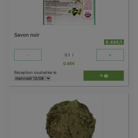
Savon noir
6.49€/l
-
+
0.1
l
0.65
€
Réception souhaitée le