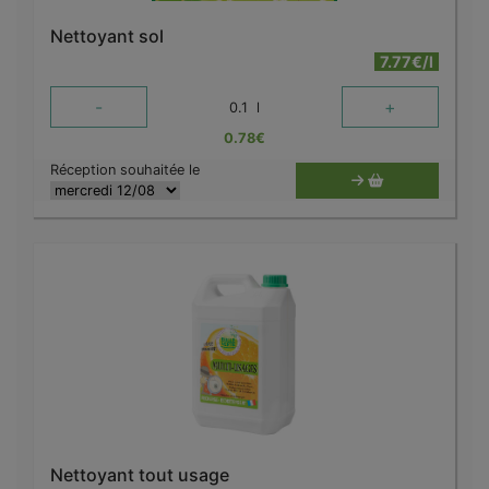
Nettoyant sol
7.77€/l
-
+
0.1
l
0.78
€
Réception souhaitée le
Nettoyant tout usage