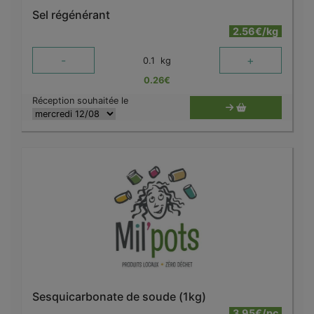
Sel régénérant
2.56€/kg
-
+
0.1
kg
0.26
€
Réception souhaitée le
Sesquicarbonate de soude (1kg)
3.95€/pc