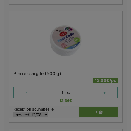
Pierre d'argile (500 g)
13.66€/pc
-
+
1
pc
13.66
€
Réception souhaitée le