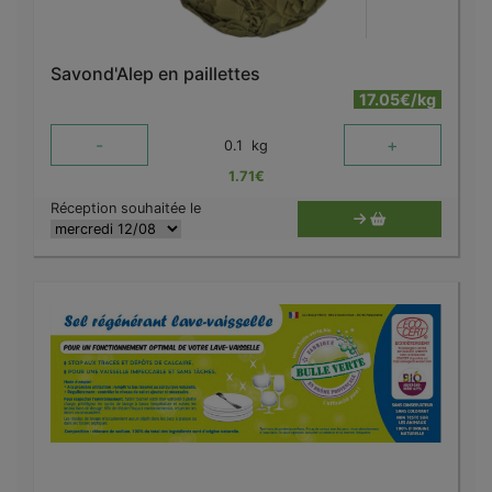
Savond'Alep en paillettes
17.05€/kg
-
+
0.1
kg
1.71
€
Réception souhaitée le