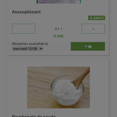
Assouplissant
4.88€/l
-
+
0.1
l
0.49
€
Réception souhaitée le
Bicarbonate de soude