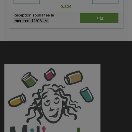
0.32
€
Réception souhaitée le