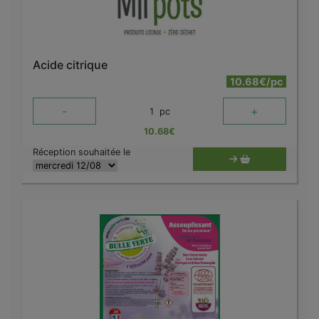
Acide citrique
10.68€/pc
-
+
1
pc
10.68
€
Réception souhaitée le