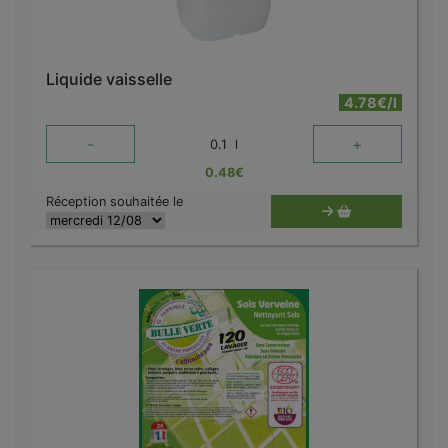
Liquide vaisselle
4.78€/l
-
+
0.1
l
0.48
€
Réception souhaitée le