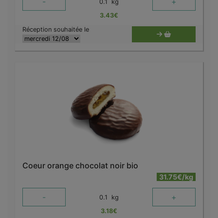
-
+
0.1
kg
3.43
€
Réception souhaitée le
Coeur orange chocolat noir bio
31.75€/kg
-
+
0.1
kg
3.18
€