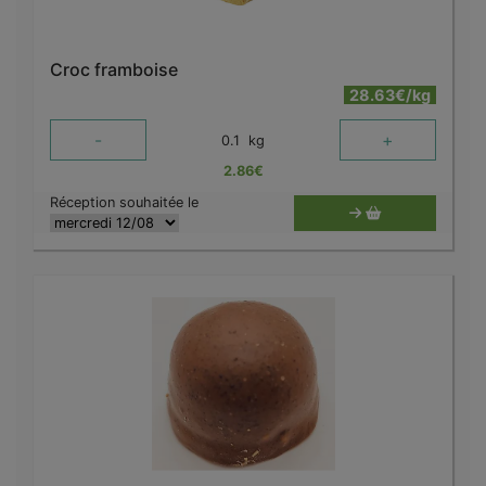
Croc framboise
28.63€/kg
-
+
0.1
kg
2.86
€
Réception souhaitée le