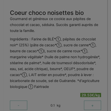
Coeur choco noisettes bio
Gourmand et généreux ce cookie aux pépites de
chocolat et cacao, séduira. Succès garanti auprès de
toute la famille.
Ingrédients : Farine de BLÉ*①, pépites de chocolat
noir* (25%) (pâte de cacao*①, sucre de canne*①,
beurre de cacao*①), sucre de canne roux*①,
margarine végétale* (huile de palme non hydrogénée*,
stéarine de palme*, huile de tournesol désodorisée*,
eau, sel, acide citrique), beurre*, OEUF*, poudre de
cacao*①, LAIT entier en poudre*, poudre à lever :
bicarbonate de soude, sel de Guérande. *d'agriculture
biologique ① Fairtrade
29.53€/kg
-
+
0.1
kg