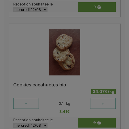
Réception souhaitée le
Cookies cacahuètes bio
34.07€/kg
-
+
0.1
kg
3.41
€
Réception souhaitée le