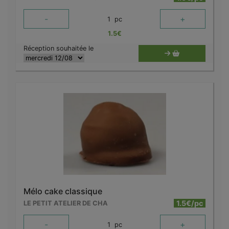
-
+
1
pc
1.5
€
Réception souhaitée le
Mélo cake classique
1.5€/pc
LE PETIT ATELIER DE CHA
-
+
1
pc