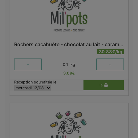
Rochers cacahuète - chocolat au lait - caramel bio
30.88€/kg
-
+
0.1
kg
3.09
€
Réception souhaitée le