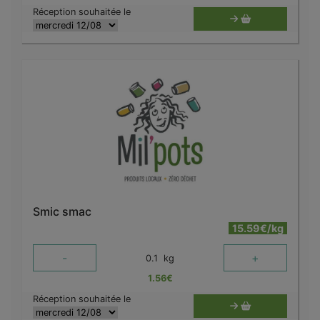
Réception souhaitée le
Smic smac
15.59€/kg
-
+
0.1
kg
1.56
€
Réception souhaitée le