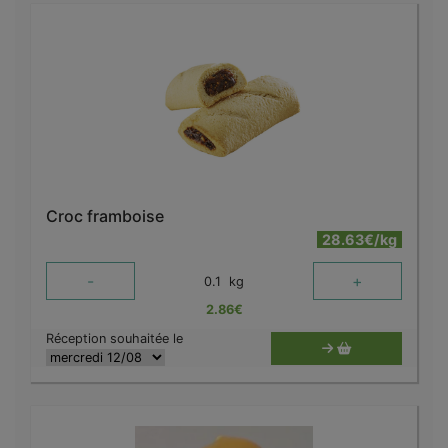
Croc framboise
28.63€/kg
-
+
0.1
kg
2.86
€
Réception souhaitée le