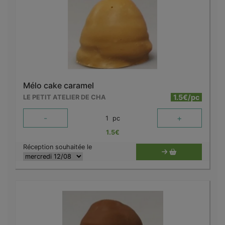
Mélo cake caramel
1.5€/pc
LE PETIT ATELIER DE CHA
-
+
1
pc
1.5
€
Réception souhaitée le