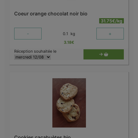
Coeur orange chocolat noir bio
31.75€/kg
-
+
0.1
kg
3.18
€
Réception souhaitée le
Cookies cacahuètes bio