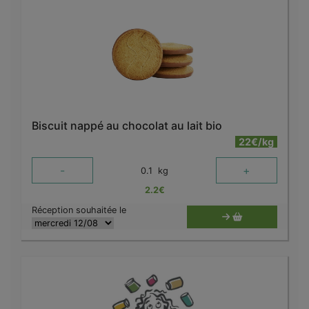
Biscuit nappé au chocolat au lait bio
22€/kg
-
+
0.1
kg
2.2
€
Réception souhaitée le