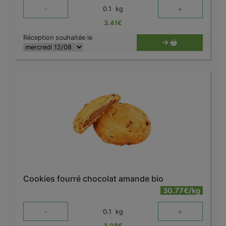
-
+
0.1
kg
3.41
€
Réception souhaitée le
Cookies fourré chocolat amande bio
30.77€/kg
-
+
0.1
kg
3.08
€