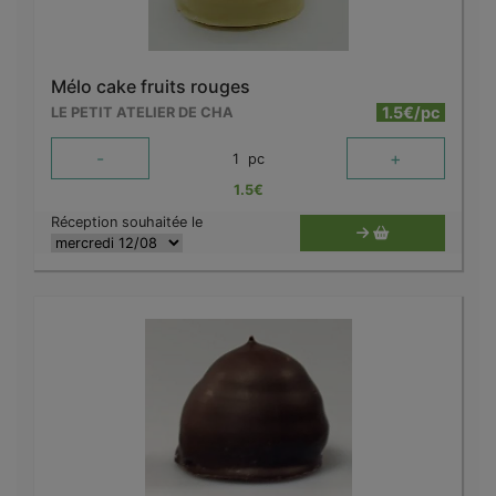
Mélo cake fruits rouges
1.5€/pc
LE PETIT ATELIER DE CHA
-
+
1
pc
1.5
€
Réception souhaitée le