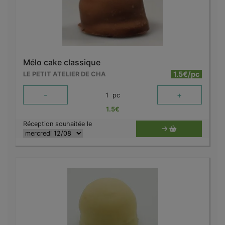
Mélo cake classique
1.5€/pc
LE PETIT ATELIER DE CHA
-
+
1
pc
1.5
€
Réception souhaitée le