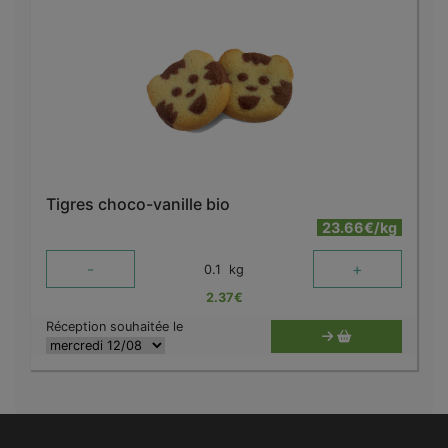
Tigres choco-vanille bio
23.66€/kg
-
+
0.1
kg
2.37
€
Réception souhaitée le