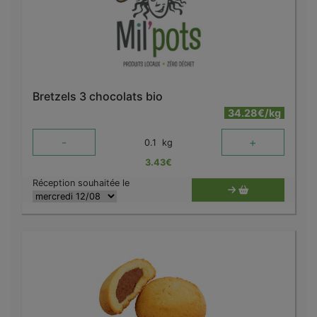
Bretzels 3 chocolats bio
34.28€/kg
-
+
0.1
kg
3.43
€
Réception souhaitée le