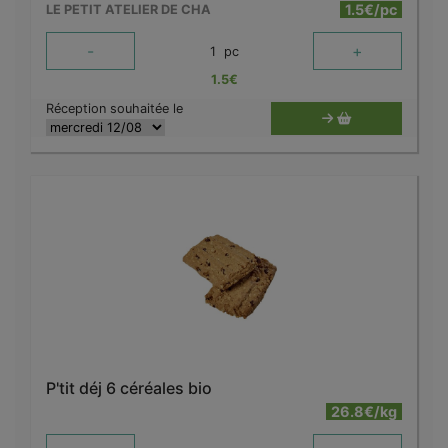
1.5€/pc
LE PETIT ATELIER DE CHA
-
+
1
pc
1.5
€
Réception souhaitée le
P'tit déj 6 céréales bio
26.8€/kg