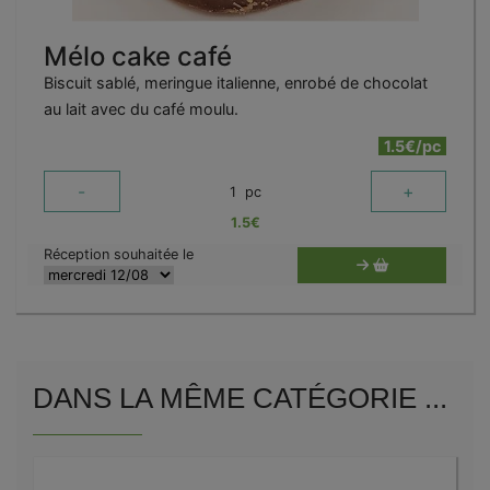
Mélo cake café
Biscuit sablé, meringue italienne, enrobé de chocolat
au lait avec du café moulu.
1.5€/pc
-
+
1
pc
1.5
€
Réception souhaitée le
DANS LA MÊME CATÉGORIE ...