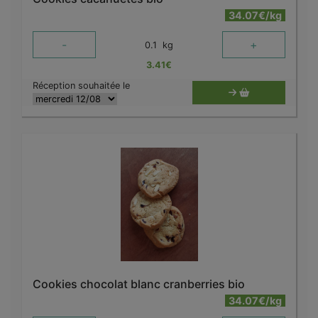
34.07€/kg
-
+
0.1
kg
3.41
€
Réception souhaitée le
Cookies chocolat blanc cranberries bio
34.07€/kg