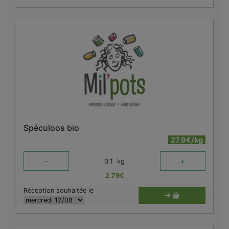
Spéculoos bio
27.9€/kg
-
+
0.1
kg
2.79
€
Réception souhaitée le