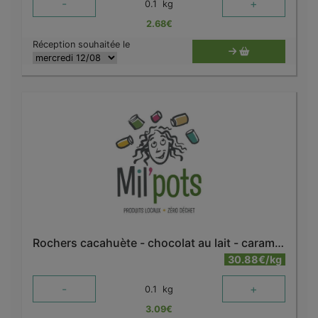
-
+
0.1
kg
2.68
€
Réception souhaitée le
Rochers cacahuète - chocolat au lait - caramel bio
30.88€/kg
-
+
0.1
kg
3.09
€