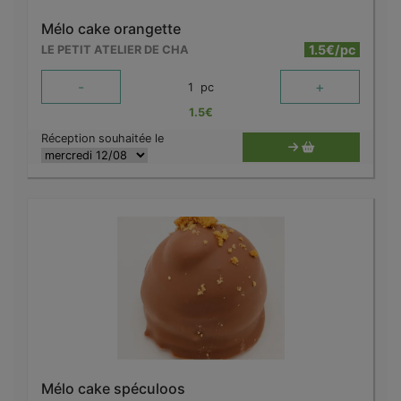
Mélo cake orangette
1.5€/pc
LE PETIT ATELIER DE CHA
-
+
1
pc
1.5
€
Réception souhaitée le
Mélo cake spéculoos