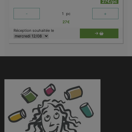
27€/pc
-
+
1
pc
27
€
Réception souhaitée le