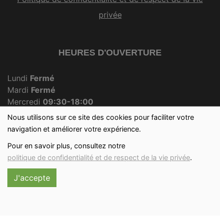
privée
HEURES D'OUVERTURE
Lundi
Fermé
Mardi
Fermé
Mercredi
09:30-18:00
Jeudi
Fermé
Nous utilisons sur ce site des cookies pour faciliter votre
Vendredi
09:30-18:00
navigation et améliorer votre expérience.
Samedi
09:30-12:30
Pour en savoir plus, consultez notre
Dimanche
09:30-12:00
politique de confidentialité et de respect de la vie privée
.
J'accepte
Réalisé avec
par
MonSiteAMoi