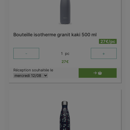
Bouteille isotherme granit kaki 500 ml
27€/pc
-
+
1
pc
27
€
Réception souhaitée le