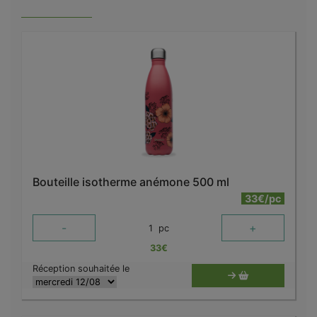
Bouteille isotherme anémone 500 ml
33€/pc
-
+
1
pc
33
€
Réception souhaitée le