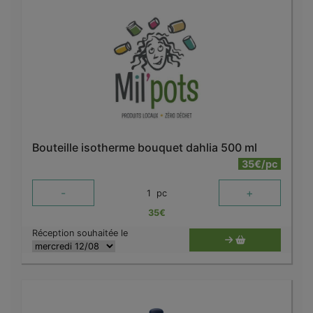
Bouteille isotherme bouquet dahlia 500 ml
35€/pc
-
+
1
pc
35
€
Réception souhaitée le