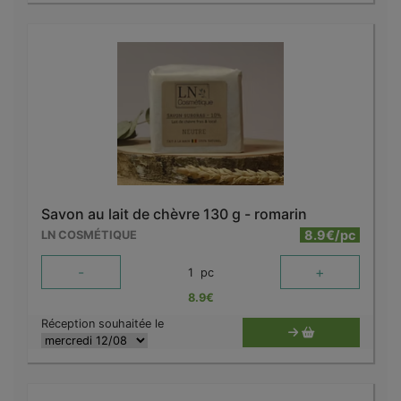
Savon au lait de chèvre 130 g - romarin
8.9€/pc
LN COSMÉTIQUE
-
+
1
pc
8.9
€
Réception souhaitée le