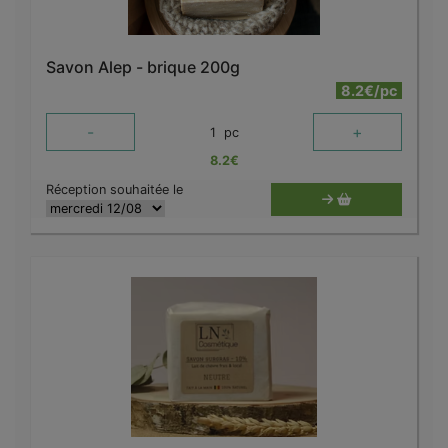
Savon Alep - brique 200g
8.2€/pc
-
+
1
pc
8.2
€
Réception souhaitée le