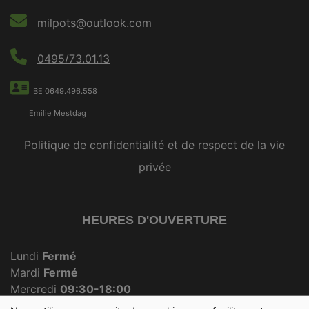
milpots@outlook.com
0495/73.01.13
BE 0649.496.558
Emilie Mestdag
Politique de confidentialité et de respect de la vie
privée
HEURES D'OUVERTURE
Lundi
Fermé
Mardi
Fermé
Mercredi
09:30-18:00
Jeudi
Fermé