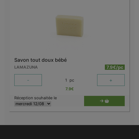
Savon tout doux bébé
7.9€/pc
LAMAZUNA
-
+
1
pc
7.9
€
Réception souhaitée le