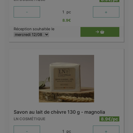
-
+
1
pc
8.9
€
Réception souhaitée le
Savon au lait de chèvre 130 g - magnolia
8.9€/pc
LN COSMÉTIQUE
-
+
1
pc