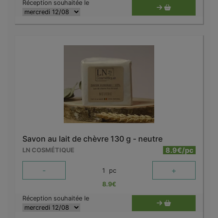
Réception souhaitée le
Savon au lait de chèvre 130 g - neutre
8.9€/pc
LN COSMÉTIQUE
-
+
1
pc
8.9
€
Réception souhaitée le