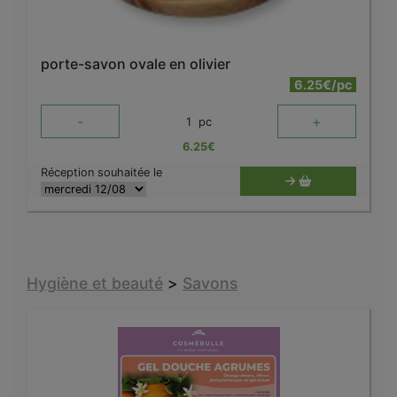
porte-savon ovale en olivier
6.25€/pc
-
+
1
pc
6.25
€
Réception souhaitée le
Hygiène et beauté
>
Savons