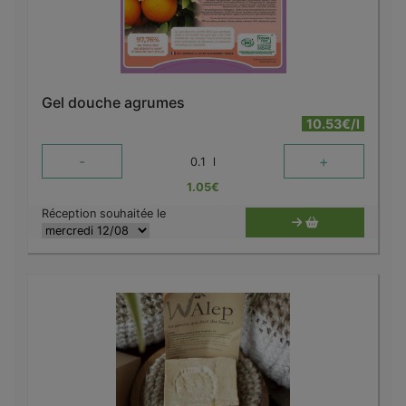
Gel douche agrumes
10.53€/l
-
+
0.1
l
1.05
€
Réception souhaitée le