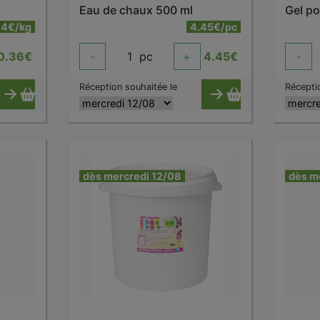
Eau de chaux 500 ml
Gel po
64€/kg
4.45€/pc
0.36
€
-
1
pc
+
4.45
€
-
Réception souhaitée le
Récepti
dès mercredi 12/08
dès m