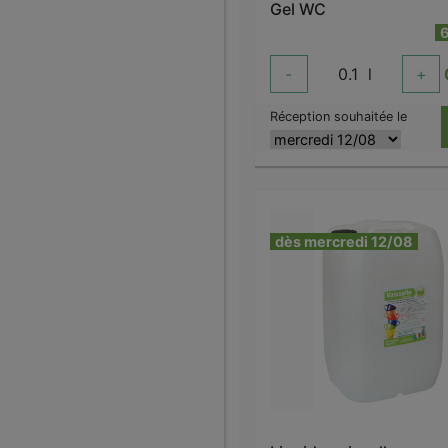
Gel WC
6
-
0.1
l
+
Réception souhaitée le
dès mercredi 12/08