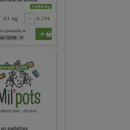
7.66€/kg
0.1
kg
+
0.77
€
on souhaitée le
ercredi 12/08
en paillettes