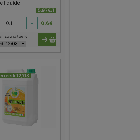
e liquide
5.97€/l
0.1
l
+
0.6
€
on souhaitée le
ercredi 12/08