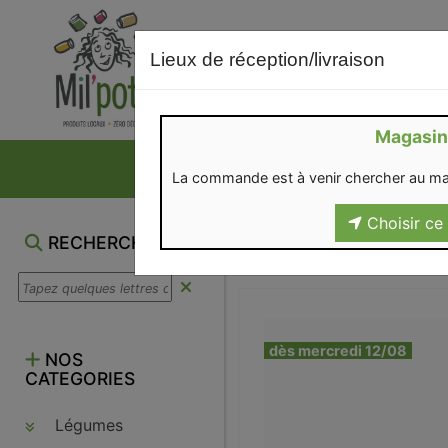
Lieux de réception/livraison
Magasin
NOS VENTES DU M
La commande est à venir chercher au ma
Choisir ce 
RECHERCHE
dès mercredi 12/08
NOS
CATEGORIES
Légumes