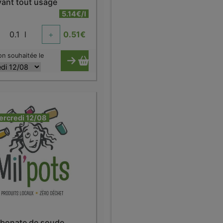
yant tout usage
5.14€/l
0.1
l
+
0.51
€
on souhaitée le
ercredi 12/08
rbonate de soude