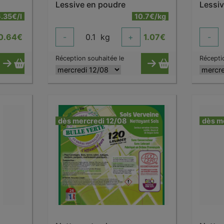
Lessive en poudre
Lessiv
.35€/l
10.7€/kg
0.64
€
-
0.1
kg
+
1.07
€
-
Réception souhaitée le
Récepti
dès mercredi 12/08
dès m