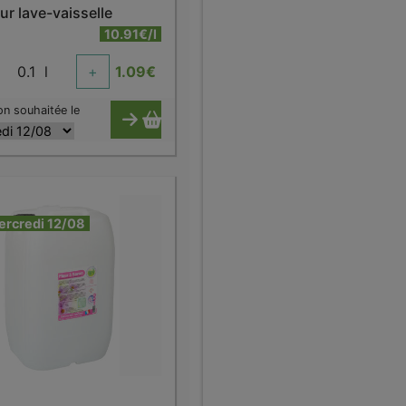
ur lave-vaisselle
10.91€/l
0.1
l
+
1.09
€
on souhaitée le
ercredi 12/08