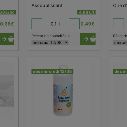
Assouplissant
Cire d
.68€/pc
4.88€/l
10.68
€
-
0.1
l
+
0.49
€
-
Réception souhaitée le
Récepti
dès mercredi 12/08
dès m