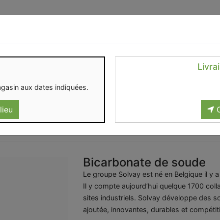
Identifiez-vous
Livra
OMENT
CONTACT
gasin aux dates indiquées.
lieu
C
Bicarbonate de soude
Le groupe Solvay est né en Belgique il y 
Il y compte aujourd’hui quelque 1700 colla
sites industriels. Solvay développe des so
ajoutée, innovantes, durables et compétit