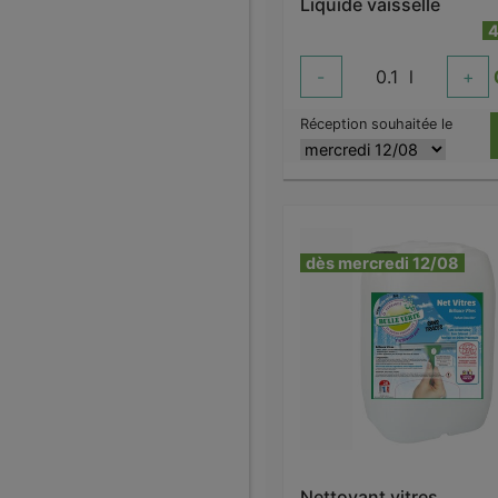
Liquide vaisselle
4
-
0.1
l
+
Réception souhaitée le
dès mercredi 12/08
Nettoyant vitres