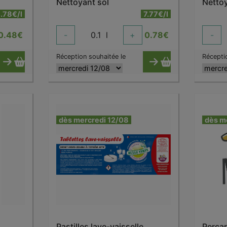
Nettoyant sol
Netto
.78€/l
7.77€/l
0.48
€
-
0.1
l
+
0.78
€
-
Réception souhaitée le
Récepti
dès mercredi 12/08
dès m
Pastilles lave-vaisselle
Perca