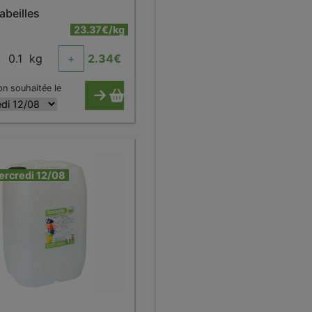
'abeilles
23.37€/kg
0.1
kg
+
2.34
€
on souhaitée le
ercredi 12/08