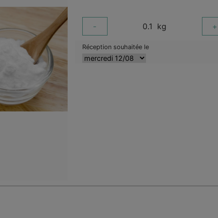
-
0.1
kg
+
Réception souhaitée le