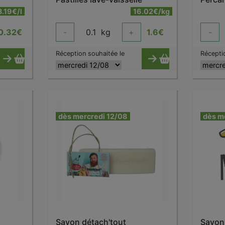
3.19€/l
16.02€/kg
0.32
€
-
0.1
kg
+
1.6
€
-
Réception souhaitée le
Récepti
dès mercredi 12/08
dès m
Savon détach'tout
Savon 