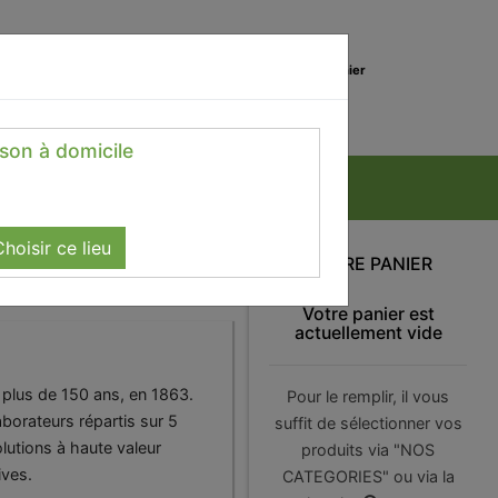
0
Lieu de réception
Mon panier
Magasin
0.00 €
ison à domicile
hoisir ce lieu
VOTRE PANIER
Votre panier est
actuellement vide
a plus de 150 ans, en 1863.
Pour le remplir, il vous
borateurs répartis sur 5
suffit de sélectionner vos
lutions à haute valeur
produits via "NOS
ives.
CATEGORIES" ou via la