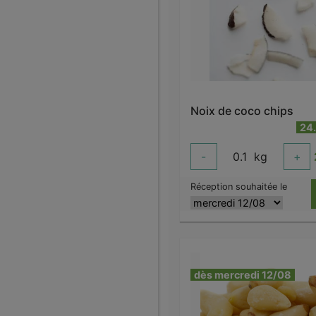
Noix de coco chips
24
-
0.1
kg
+
Réception souhaitée le
dès mercredi 12/08