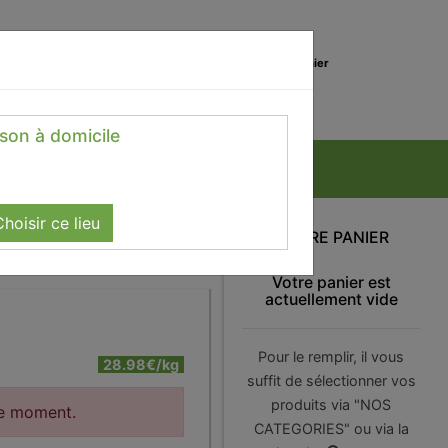
0
Lieu de réception
Mon panier
Magasin
0.00 €
ison à domicile
hoisir ce lieu
VOTRE PANIER
Votre panier est
actuellement vide
Pour le remplir, il vous
28.98€/kg
suffit de sélectionner vos
produits via "NOS
le moment.
CATEGORIES" ou via la