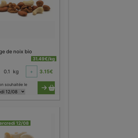
e de noix bio
31.49€/kg
0.1
kg
+
3.15
€
on souhaitée le
ercredi 12/08