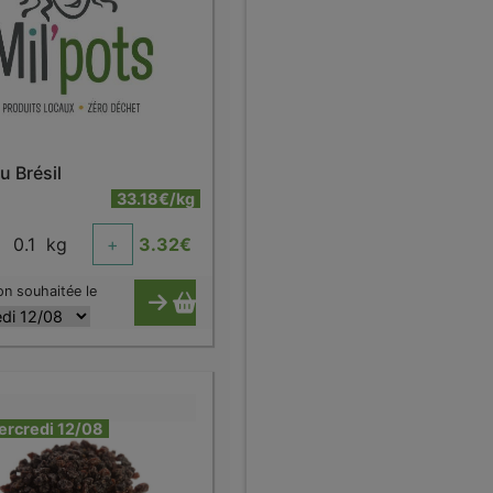
u Brésil
33.18€/kg
0.1
kg
+
3.32
€
on souhaitée le
ercredi 12/08