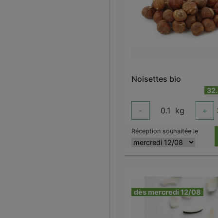
Noisettes bio
32
-
0.1
kg
+
Réception souhaitée le
dès mercredi 12/08