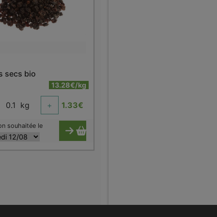
s secs bio
13.28€/kg
0.1
kg
+
1.33
€
on souhaitée le