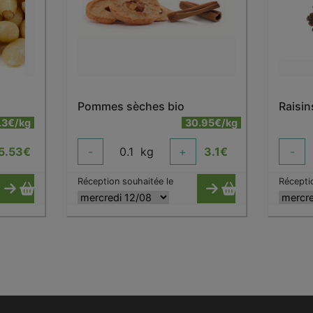
Pommes sèches bio
Raisin
.3€/kg
30.95€/kg
5.53
€
-
0.1
kg
+
3.1
€
-
Réception souhaitée le
Récepti