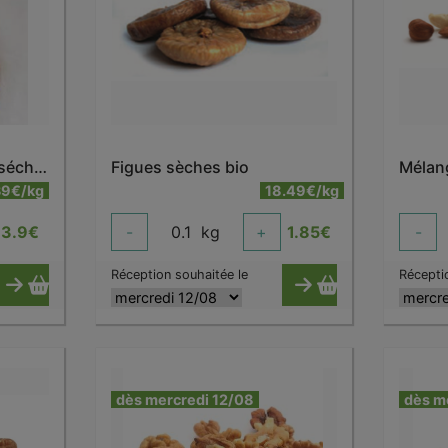
Energy balls - mangue séchée Bio
Figues sèches bio
Mélang
39€/kg
18.49€/kg
3.9
€
-
0.1
kg
+
1.85
€
-
Réception souhaitée le
Récepti
dès mercredi 12/08
dès m