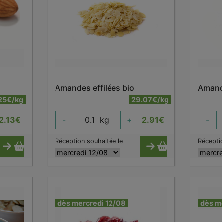
Amandes effilées bio
Amand
.25€/kg
29.07€/kg
2.13
€
-
0.1
kg
+
2.91
€
-
Réception souhaitée le
Récepti
dès mercredi 12/08
dès m