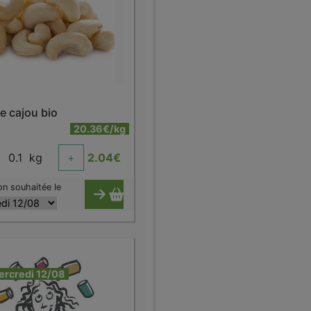
e cajou bio
20.36€/kg
0.1
kg
+
2.04
€
on souhaitée le
ercredi 12/08