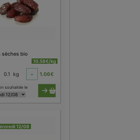
s sèches bio
10.58€/kg
0.1
kg
+
1.06
€
on souhaitée le
ercredi 12/08