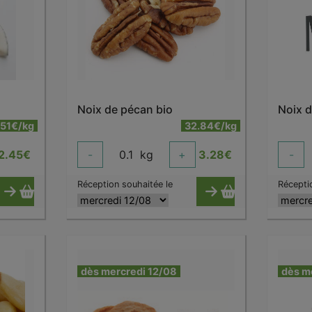
Noix de pécan bio
Noix d
.51€/kg
32.84€/kg
2.45
€
-
0.1
kg
+
3.28
€
-
Réception souhaitée le
Récepti
dès mercredi 12/08
dès m