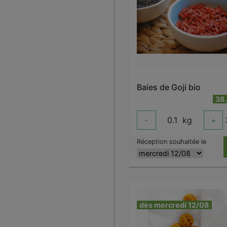
Baies de Goji bio
38
-
0.1
kg
+
Réception souhaitée le
dès mercredi 12/08