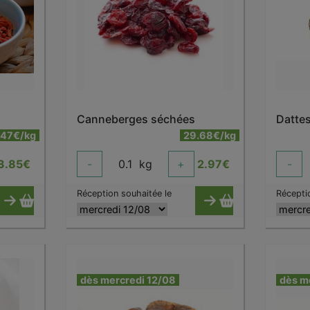
Canneberges séchées
Datte
.47€/kg
29.68€/kg
3.85
€
-
0.1
kg
+
2.97
€
-
Réception souhaitée le
Récepti
dès mercredi 12/08
dès m