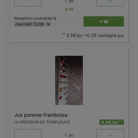
-
+
1
pc
3.7
€
Réception souhaitée le
**
3.5€/pc +0.2€ consigne jus
Jus pomme-framboise
**
4.4€/pc
LE PRESSOIR DE TEMPLEUVE
-
+
1
pc