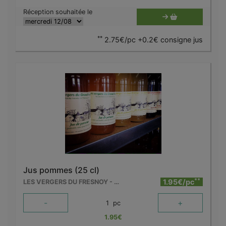
Réception souhaitée le
**
2.75€/pc +0.2€ consigne jus
Jus pommes (25 cl)
**
1.95€/pc
LES VERGERS DU FRESNOY - MOLENBAIX
-
+
1
pc
1.95
€