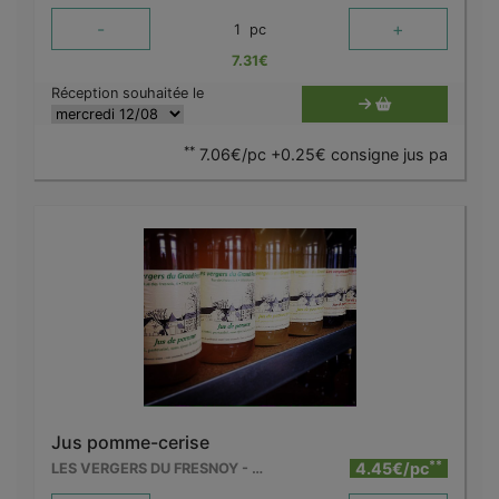
-
+
1
pc
7.31
€
Réception souhaitée le
**
7.06€/pc +0.25€ consigne jus pa
Jus pomme-cerise
**
4.45€/pc
LES VERGERS DU FRESNOY - MOLENBAIX