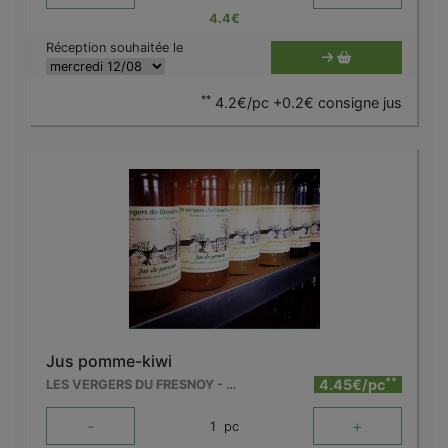
4.4
€
Réception souhaitée le
**
4.2€/pc +0.2€ consigne jus
Jus pomme-kiwi
**
4.45€/pc
LES VERGERS DU FRESNOY - MOLENBAIX
-
+
1
pc