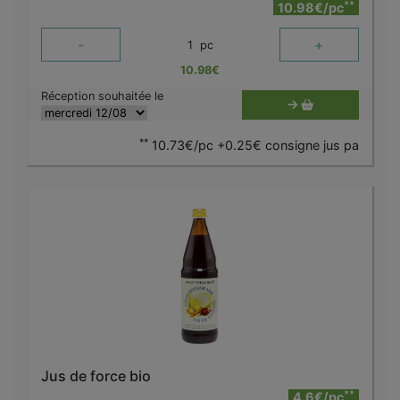
**
10.98€/pc
-
+
1
pc
10.98
€
Réception souhaitée le
**
10.73€/pc +0.25€ consigne jus pa
Jus de force bio
**
4.6€/pc