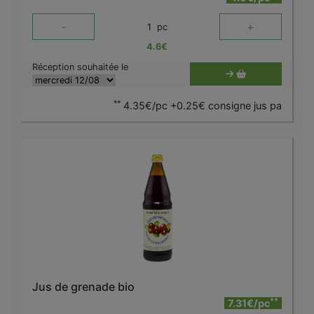
-
+
1
pc
4.6
€
Réception souhaitée le
**
4.35€/pc +0.25€ consigne jus pa
Jus de grenade bio
**
7.31€/pc