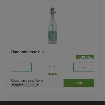
Limonade rose bio
4.36€/pc
-
+
1
pc
4.36
€
Réception souhaitée le