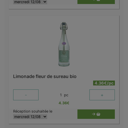
Limonade fleur de sureau bio
4.36€/pc
-
+
1
pc
4.36
€
Réception souhaitée le