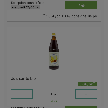
Réception souhaitée le
**
1.85€/pc +0.1€ consigne jus pe
Jus santé bio
**
3.8€/pc
-
+
1
pc
3.8
€
Réception souhaitée le