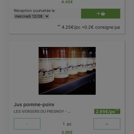
4.45
€
Réception souhaitée le
**
4.25€/pc +0.2€ consigne jus
Jus pomme-poire
**
2.95€/pc
LES VERGERS DU FRESNOY - MOLENBAIX
-
+
1
pc
2.95
€