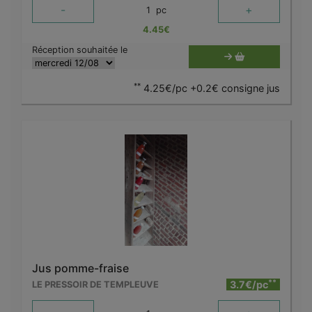
-
+
1
pc
4.45
€
Réception souhaitée le
**
4.25€/pc +0.2€ consigne jus
Jus pomme-fraise
**
3.7€/pc
LE PRESSOIR DE TEMPLEUVE