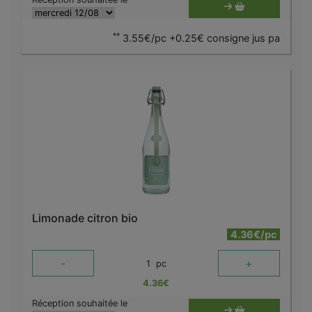
**
3.55€/pc +0.25€ consigne jus pa
Limonade citron bio
4.36€/pc
-
+
1
pc
4.36
€
Réception souhaitée le