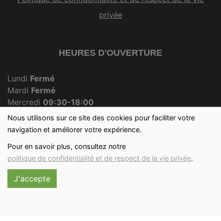
privée
HEURES D'OUVERTURE
Lundi
Fermé
Mardi
Fermé
Mercredi
09:30-18:00
Jeudi
Fermé
Nous utilisons sur ce site des cookies pour faciliter votre
Vendredi
09:30-18:00
navigation et améliorer votre expérience.
Samedi
09:30-12:30
Pour en savoir plus, consultez notre
Dimanche
09:30-12:00
politique de confidentialité et de respect de la vie privée
.
J'accepte
Réalisé avec
par
MonSiteAMoi