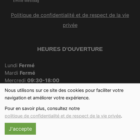
Emilie Mestdag
Politique de confidentialité et de respect de la vie
privée
HEURES D'OUVERTURE
Lundi
Fermé
Mardi
Fermé
Mercredi
09:30-18:00
Jeudi
Fermé
Nous utilisons sur ce site des cookies pour faciliter votre
Vendredi
09:30-18:00
navigation et améliorer votre expérience.
Samedi
09:30-12:30
Pour en savoir plus, consultez notre
Dimanche
09:30-12:00
politique de confidentialité et de respect de la vie privée
.
J'accepte