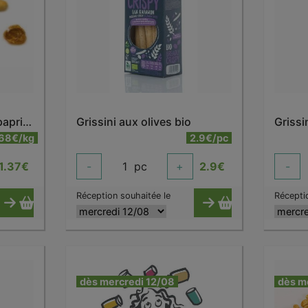
Cacahuètes enrobées paprika bio
Grissini aux olives bio
.68€/kg
2.9€/pc
1.37
€
-
1
pc
+
2.9
€
-
Réception souhaitée le
Récepti
dès mercredi 12/08
dès m