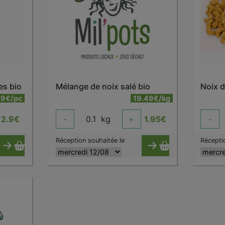
es bio
Mélange de noix salé bio
.9€/pc
19.49€/kg
2.9
€
-
0.1
kg
+
1.95
€
-
Réception souhaitée le
Récepti