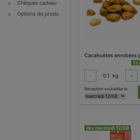
Chèques cadeau
Options de produits
13
-
0.1
kg
+
Réception souhaitée le
dès mercredi 12/08