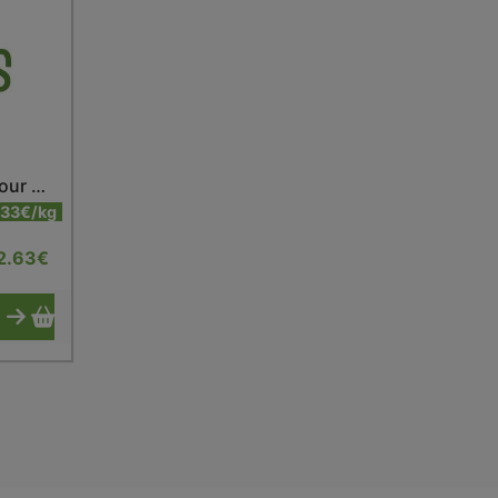
Noix de cajou grillées sour cream
.33€/kg
2.63
€