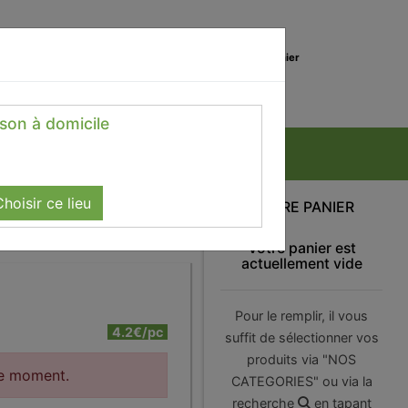
0
Lieu de réception
Mon panier
Magasin
0.00 €
ison à domicile
hoisir ce lieu
VOTRE PANIER
Votre panier est
actuellement vide
Pour le remplir, il vous
4.2€/pc
suffit de sélectionner vos
produits via "NOS
le moment.
CATEGORIES" ou via la
recherche
en tapant