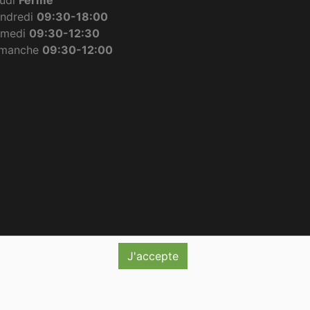
ndredi
09:30-18:00
amedi
09:30-12:30
imanche
09:30-12:00
J'accepte