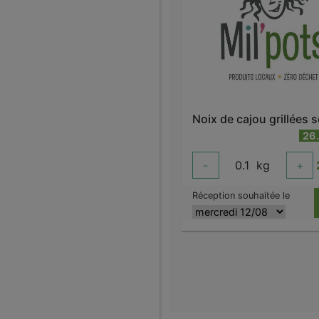
26
-
0.1
kg
+
Réception souhaitée le