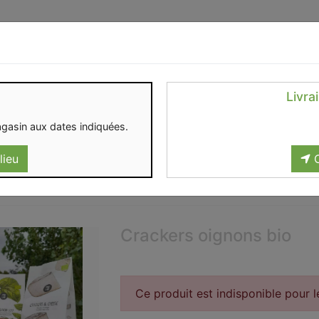
Identifiez-vous
Livra
OMENT
CONTACT
gasin aux dates indiquées.
lieu
C
Crackers oignons bio
Ce produit est indisponible pour 