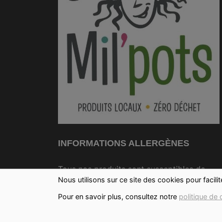
INFORMATIONS ALLERGÈNES
Tous nos produits sont susceptibles de
Nous utilisons sur ce site des cookies pour facili
contenir des allergènes. Si vous souhaitez
avoir de plus amples informations sur ceux-
Pour en savoir plus, consultez notre
politique de 
vous pouvez
nous contacter