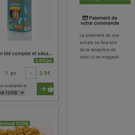
Paiement de
votre commande
Le paiement de vos
achats se fera lors
de la réception de
Grissini blé complet et sésame bio
ceux-ci en magasin
2.9€/pc
1
pc
+
2.9
€
on souhaitée le
ercredi 12/08