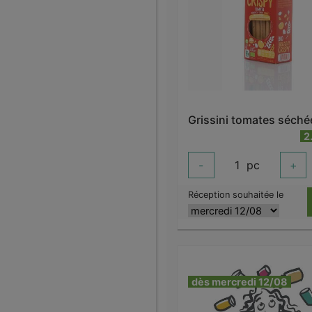
Grissini tomates séché
2
-
1
pc
+
Réception souhaitée le
dès mercredi 12/08