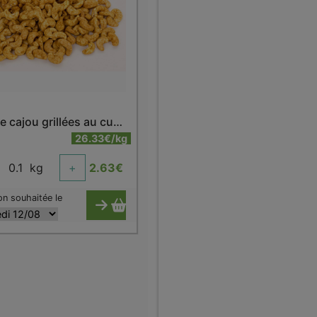
Noix de cajou grillées au curry
26.33€/kg
0.1
kg
+
2.63
€
on souhaitée le