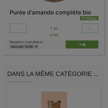
Purée d'amande complète bio
17.15€/pc
-
+
1
pc
17.15
€
Réception souhaitée le
DANS LA MÊME CATÉGORIE ...