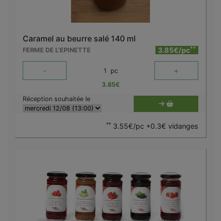
Caramel au beurre salé 140 ml
**
3.85€/pc
FERME DE L'EPINETTE
-
+
1
pc
3.85
€
Réception souhaitée le
**
3.55€/pc +0.3€ vidanges