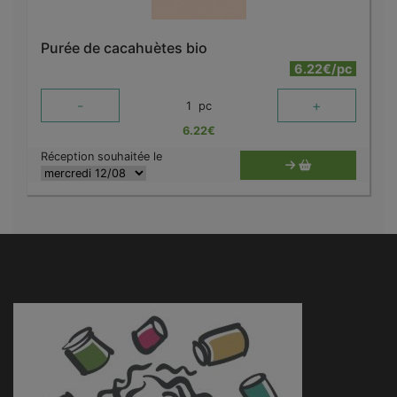
Purée de cacahuètes bio
6.22€/pc
-
+
1
pc
6.22
€
Réception souhaitée le