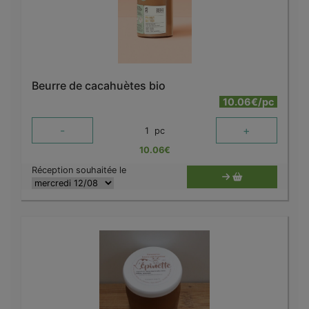
Beurre de cacahuètes bio
10.06€/pc
-
+
1
pc
10.06
€
Réception souhaitée le