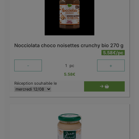
Nocciolata choco noisettes crunchy bio 270 g
5.58€/pc
-
+
1
pc
5.58
€
Réception souhaitée le