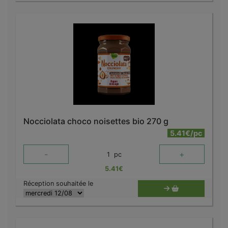
Nocciolata choco noisettes bio 270 g
5.41€/pc
-
+
1
pc
5.41
€
Réception souhaitée le