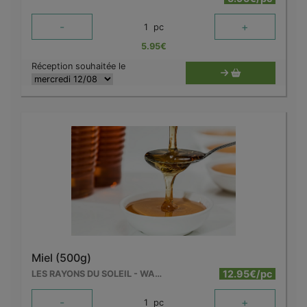
-
+
1
pc
5.95
€
Réception souhaitée le
Miel (500g)
12.95€/pc
LES RAYONS DU SOLEIL - WARCHIN
-
+
1
pc