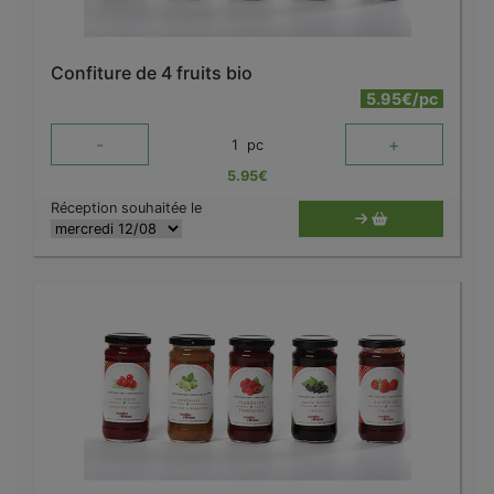
Confiture de 4 fruits bio
5.95€/pc
-
+
1
pc
5.95
€
Réception souhaitée le