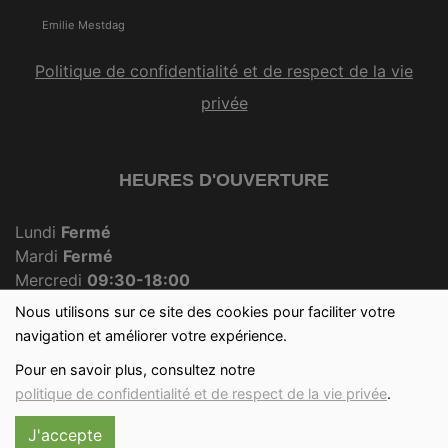
Emilie Mestdag
Politique de confidentialité et de respect de la vie
privée
HEURES D'OUVERTURE
Lundi
Fermé
Mardi
Fermé
Mercredi
09:30-18:00
Jeudi
Fermé
Nous utilisons sur ce site des cookies pour faciliter votre
Vendredi
09:30-18:00
navigation et améliorer votre expérience.
Samedi
09:30-12:30
Pour en savoir plus, consultez notre
Dimanche
09:30-12:00
politique de confidentialité et de respect de la vie privée
.
J'accepte