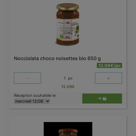
Nocciolata choco noisettes bio 650 g
12.09€/pc
-
+
1
pc
12.09
€
Réception souhaitée le