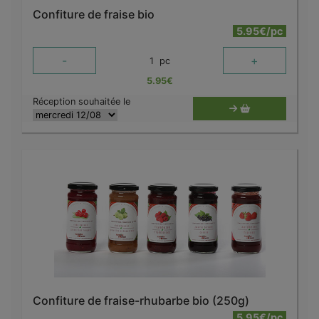
Confiture de fraise bio
5.95€/pc
-
+
1
pc
5.95
€
Réception souhaitée le
Confiture de fraise-rhubarbe bio (250g)
5.95€/pc