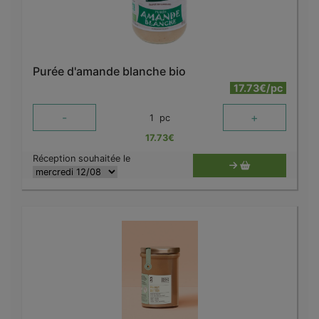
Purée d'amande blanche bio
17.73€/pc
-
+
1
pc
17.73
€
Réception souhaitée le