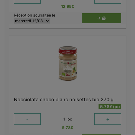
12.95
€
Réception souhaitée le
Nocciolata choco blanc noisettes bio 270 g
5.78€/pc
-
+
1
pc
5.78
€