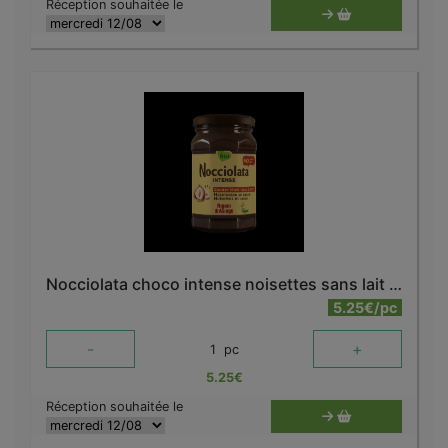
Réception souhaitée le
Nocciolata choco intense noisettes sans lait bio 270 g
5.25€/pc
-
+
1
pc
5.25
€
Réception souhaitée le