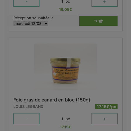
-
+
1
pc
16.05
€
Réception souhaitée le
Foie gras de canard en bloc (150g)
17.15€/pc
LOUIS LEGRAND
-
+
1
pc
17.15
€