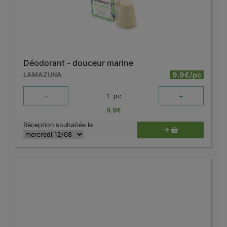
Déodorant - douceur marine
9.9€/pc
LAMAZUNA
-
+
1
pc
9.9
€
Réception souhaitée le