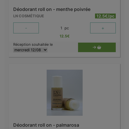
Déodorant roll on - menthe poivrée
12.5€/pc
LN COSMÉTIQUE
-
+
1
pc
12.5
€
Réception souhaitée le
Déodorant roll on - palmarosa