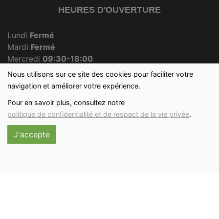
HEURES D'OUVERTURE
Lundi
Fermé
Mardi
Fermé
Mercredi
09:30-18:00
Jeudi
Fermé
Nous utilisons sur ce site des cookies pour faciliter votre
Vendredi
09:30-18:00
navigation et améliorer votre expérience.
Samedi
09:30-12:30
Pour en savoir plus, consultez notre
Dimanche
09:30-12:00
politique de confidentialité et de respect de la vie privée
.
J'accepte
Réalisé avec
par
MonSiteAMoi