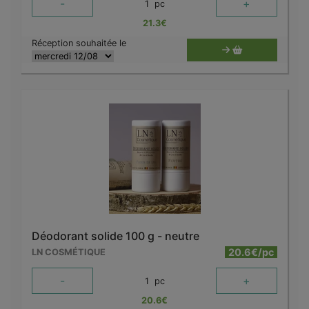
-
+
1
pc
21.3
€
Réception souhaitée le
Déodorant solide 100 g - neutre
20.6€/pc
LN COSMÉTIQUE
-
+
1
pc
20.6
€