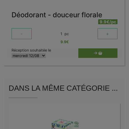
Déodorant - douceur florale
9.9€/pc
-
+
1
pc
9.9
€
Réception souhaitée le
DANS LA MÊME CATÉGORIE ...