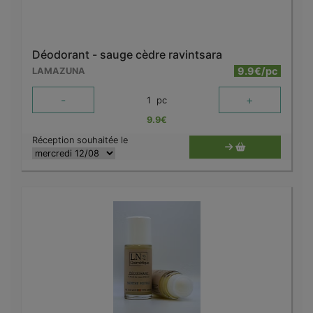
Déodorant - sauge cèdre ravintsara
9.9€/pc
LAMAZUNA
-
+
1
pc
9.9
€
Réception souhaitée le