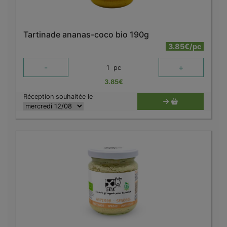
Tartinade ananas-coco bio 190g
3.85€/pc
-
+
1
pc
3.85
€
Réception souhaitée le