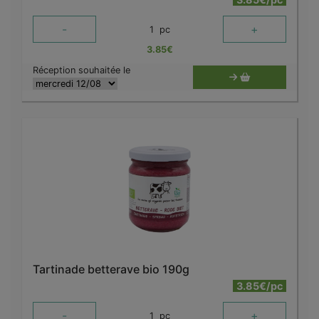
-
+
1
pc
3.85
€
Réception souhaitée le
Tartinade betterave bio 190g
3.85€/pc
-
+
1
pc