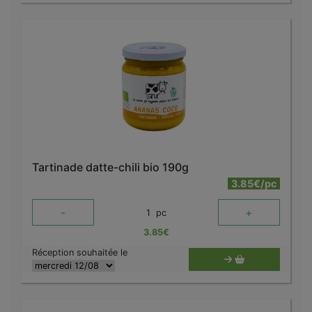
Tartinade datte-chili bio 190g
3.85€/pc
-
+
1
pc
3.85
€
Réception souhaitée le