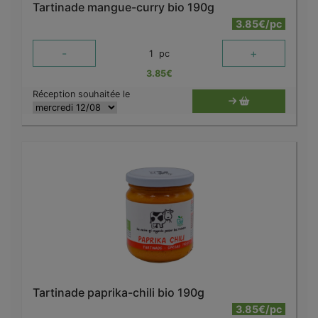
Tartinade mangue-curry bio 190g
3.85€/pc
-
+
1
pc
3.85
€
Réception souhaitée le
Tartinade paprika-chili bio 190g
3.85€/pc