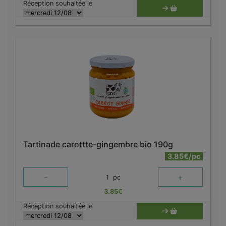
Réception souhaitée le
Tartinade carottte-gingembre bio 190g
3.85€/pc
-
+
1
pc
3.85
€
Réception souhaitée le