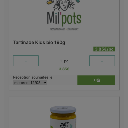
Tartinade Kids bio 190g
3.85€/pc
-
+
1
pc
3.85
€
Réception souhaitée le