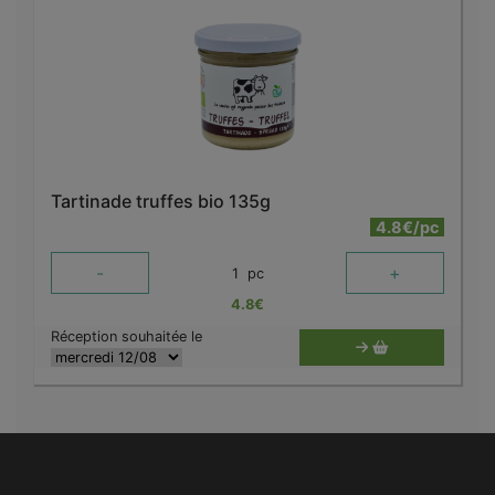
Tartinade truffes bio 135g
4.8€/pc
-
+
1
pc
4.8
€
Réception souhaitée le