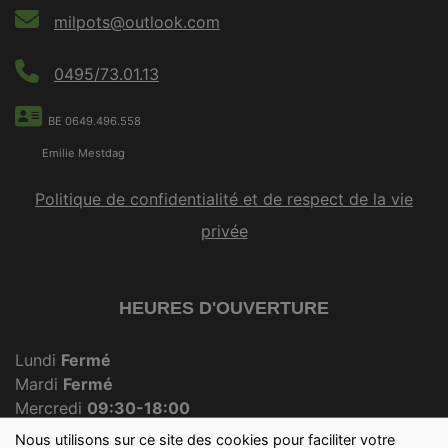
milpots@outlook.com
0495/73.01.13
BE 0649.496.558
Emilie Mestdag
Politique de confidentialité et de respect de la vie
privée
HEURES D'OUVERTURE
Lundi
Fermé
Mardi
Fermé
Mercredi
09:30-18:00
Jeudi
Fermé
Nous utilisons sur ce site des cookies pour faciliter votre