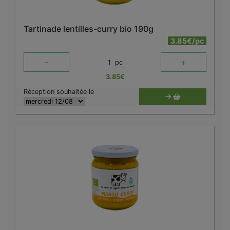
Tartinade lentilles-curry bio 190g
3.85€/pc
-
+
1
pc
3.85
€
Réception souhaitée le