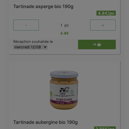
Tartinade asperge bio 190g
4.8€/pc
-
+
1
pc
4.8
€
Réception souhaitée le
Tartinade aubergine bio 190g
3.85€/pc