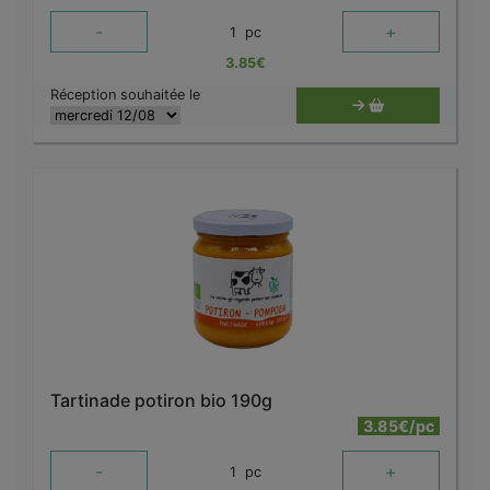
-
+
1
pc
3.85
€
Réception souhaitée le
Tartinade potiron bio 190g
3.85€/pc
-
+
1
pc