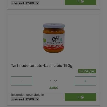
Tartinade tomate-basilic bio 190g
3.85€/pc
-
+
1
pc
3.85
€
Réception souhaitée le