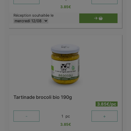
3.85
€
Réception souhaitée le
Tartinade brocoli bio 190g
3.85€/pc
-
+
1
pc
3.85
€