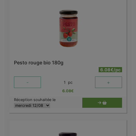
Pesto rouge bio 180g
6.08€/pc
-
+
1
pc
6.08
€
Réception souhaitée le