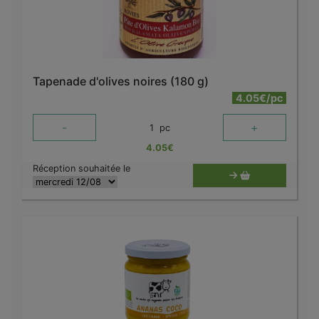
Tapenade d'olives noires (180 g)
4.05€/pc
-
+
1
pc
4.05
€
Réception souhaitée le