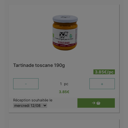
Tartinade toscane 190g
3.85€/pc
-
+
1
pc
3.85
€
Réception souhaitée le