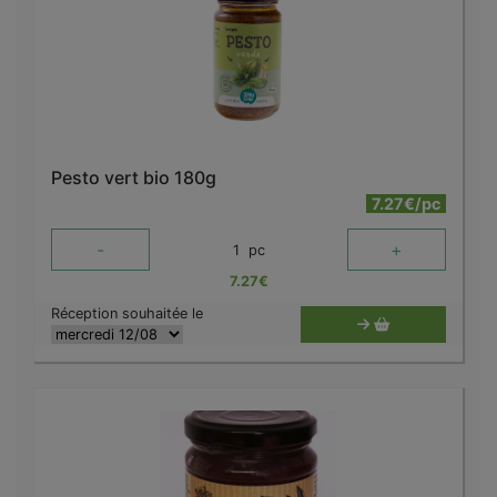
Pesto vert bio 180g
7.27€/pc
-
+
1
pc
7.27
€
Réception souhaitée le