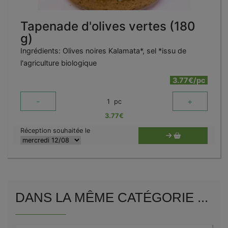
Tapenade d'olives vertes (180
g)
Ingrédients: Olives noires Kalamata*, sel *issu de
l'agriculture biologique
3.77€/pc
-
+
1
pc
3.77
€
Réception souhaitée le
DANS LA MÊME CATÉGORIE ...