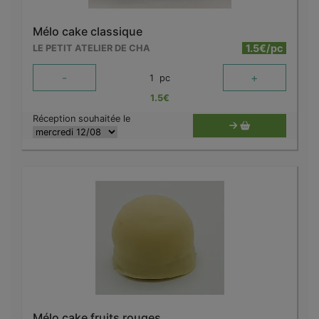
Mélo cake classique
1.5€/pc
LE PETIT ATELIER DE CHA
-
+
1
pc
1.5
€
Réception souhaitée le
Mélo cake fruits rouges