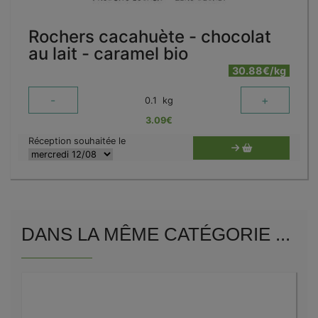
Rochers cacahuète - chocolat
au lait - caramel bio
30.88€/kg
-
+
0.1
kg
3.09
€
Réception souhaitée le
DANS LA MÊME CATÉGORIE ...