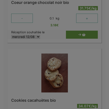
Coeur orange chocolat noir bio
31.75€/kg
-
+
0.1
kg
3.18
€
Réception souhaitée le
Cookies cacahuètes bio
34.07€/kg