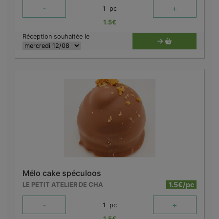
-
+
1
pc
1.5
€
Réception souhaitée le
Mélo cake spéculoos
1.5€/pc
LE PETIT ATELIER DE CHA
-
+
1
pc
1.5
€