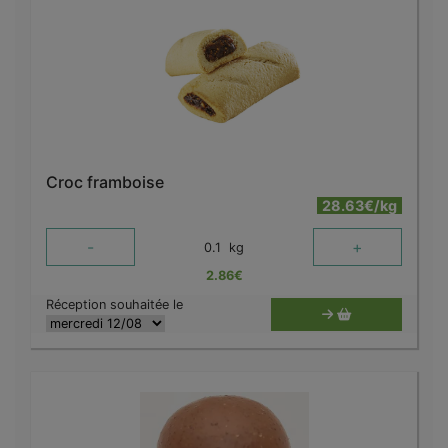
Croc framboise
28.63€/kg
-
+
0.1
kg
2.86
€
Réception souhaitée le