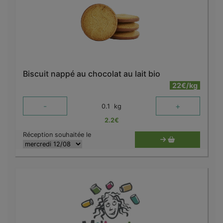
Biscuit nappé au chocolat au lait bio
22€/kg
-
+
0.1
kg
2.2
€
Réception souhaitée le