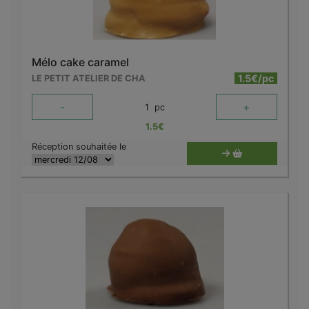
Mélo cake caramel
1.5€/pc
LE PETIT ATELIER DE CHA
-
+
1
pc
1.5
€
Réception souhaitée le