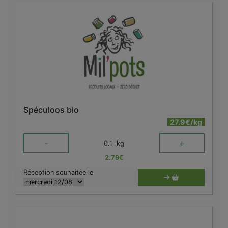
Spéculoos bio
27.9€/kg
-
+
0.1
kg
2.79
€
Réception souhaitée le