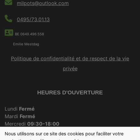
milpots@outlook.com
0495/73.01.13
BE 0649.496.558
Emilie Mestdag
Politique de confidentialité et de respect de la vie
privée
HEURES D'OUVERTURE
Lundi
Fermé
Mardi
Fermé
Mercredi
09:30-18:00
Jeudi
Fermé
Nous utilisons sur ce site des cookies pour faciliter votre
Vendredi
09:30-18:00