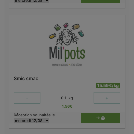
Smic smac
15.59€/kg
-
+
0.1
kg
1.56
€
Réception souhaitée le