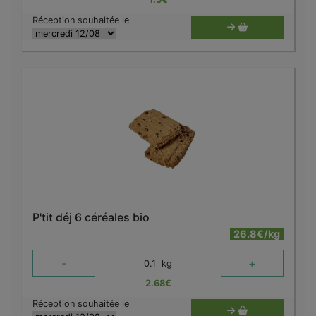
Réception souhaitée le
P'tit déj 6 céréales bio
26.8€/kg
-
+
0.1
kg
2.68
€
Réception souhaitée le