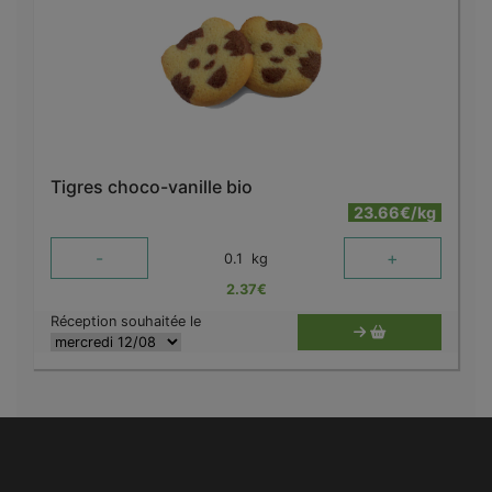
Tigres choco-vanille bio
23.66€/kg
-
+
0.1
kg
2.37
€
Réception souhaitée le