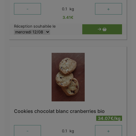
-
+
0.1
kg
3.41
€
Réception souhaitée le
Cookies chocolat blanc cranberries bio
34.07€/kg
-
+
0.1
kg