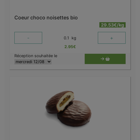
Coeur choco noisettes bio
29.53€/kg
-
+
0.1
kg
2.95
€
Réception souhaitée le