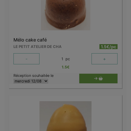
Mélo cake café
1.5€/pc
LE PETIT ATELIER DE CHA
-
+
1
pc
1.5
€
Réception souhaitée le