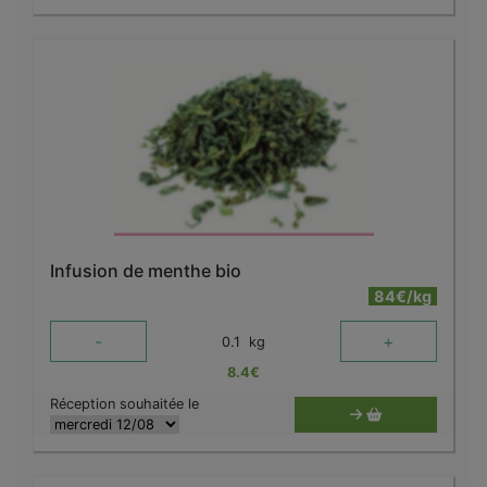
Infusion de menthe bio
84€/kg
-
+
0.1
kg
8.4
€
Réception souhaitée le