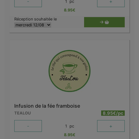
-
+
1
pc
8.95
€
Réception souhaitée le
Infusion de la fée framboise
8.95€/pc
TEALOU
-
+
1
pc
8.95
€