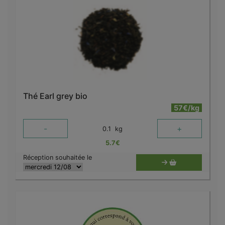
Thé Earl grey bio
57€/kg
-
+
0.1
kg
5.7
€
Réception souhaitée le