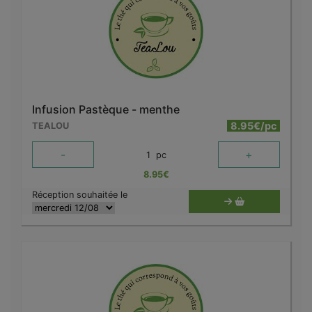
Infusion Pastèque - menthe
8.95€/pc
TEALOU
-
+
1
pc
8.95
€
Réception souhaitée le