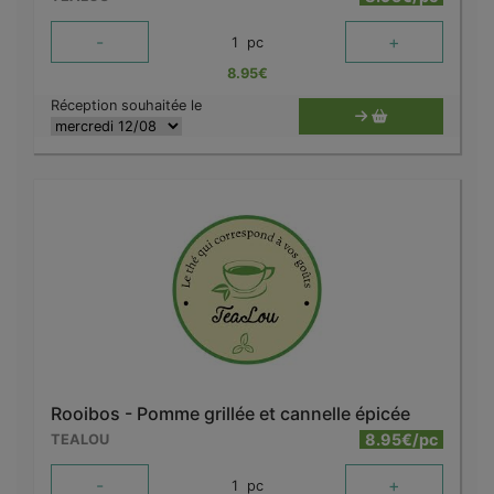
-
+
1
pc
8.95
€
Réception souhaitée le
Rooibos - Pomme grillée et cannelle épicée
8.95€/pc
TEALOU
-
+
1
pc