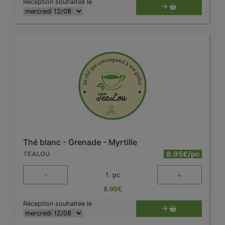
Réception souhaitée le
Thé blanc - Grenade - Myrtille
8.95€/pc
TEALOU
-
+
1
pc
8.95
€
Réception souhaitée le