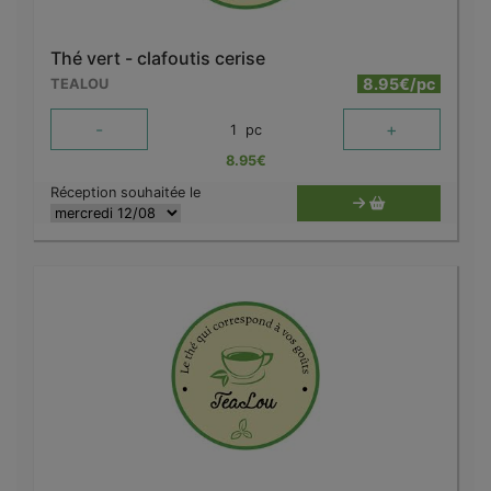
Thé vert - clafoutis cerise
8.95€/pc
TEALOU
-
+
1
pc
8.95
€
Réception souhaitée le