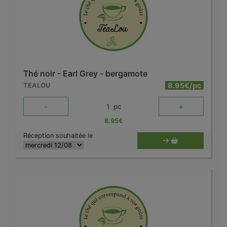
Thé noir - Earl Grey - bergamote
8.95€/pc
TEALOU
-
+
1
pc
8.95
€
Réception souhaitée le