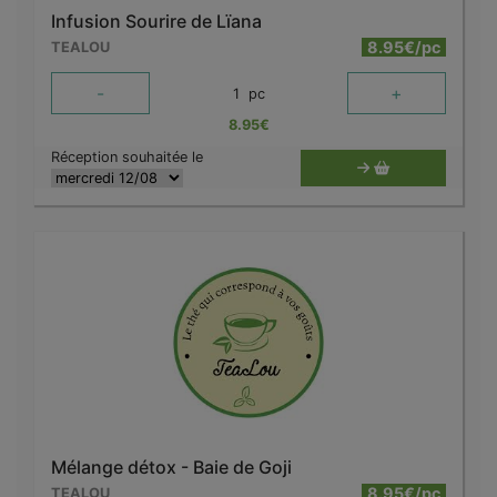
Infusion Sourire de Lïana
8.95€/pc
TEALOU
-
+
1
pc
8.95
€
Réception souhaitée le
Mélange détox - Baie de Goji
8.95€/pc
TEALOU