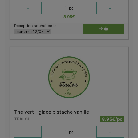
-
+
1
pc
8.95
€
Réception souhaitée le
Thé vert - glace pistache vanille
8.95€/pc
TEALOU
-
+
1
pc