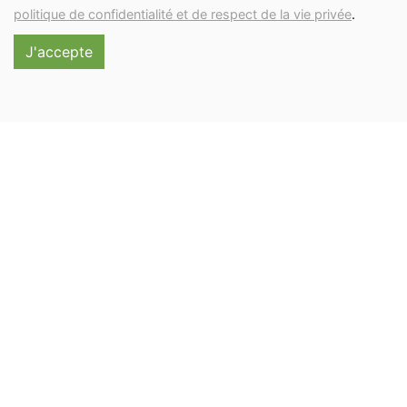
politique de confidentialité et de respect de la vie privée
.
J'accepte
Thé vert - mangue - bergamote
8.95€/pc
TEALOU
-
+
1
pc
8.95
€
Réception souhaitée le