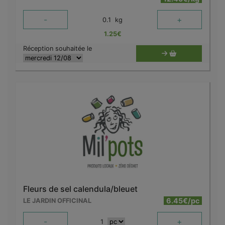
-
+
0.1
kg
1.25
€
Réception souhaitée le
Fleurs de sel calendula/bleuet
6.45€/pc
LE JARDIN OFFICINAL
-
+
1