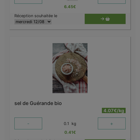
6.45
€
Réception souhaitée le
sel de Guérande bio
4.07€/kg
-
+
0.1
kg
0.41
€