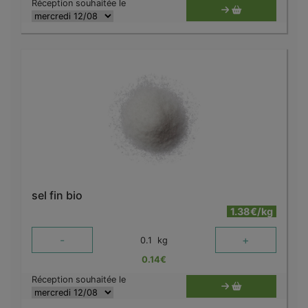
Réception souhaitée le
sel fin bio
1.38€/kg
-
+
0.1
kg
0.14
€
Réception souhaitée le