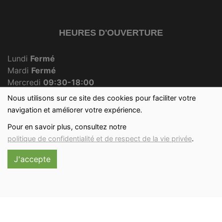
HEURES D'OUVERTURE
Lundi
Fermé
Mardi
Fermé
Mercredi
09:30-18:00
Jeudi
Fermé
Nous utilisons sur ce site des cookies pour faciliter votre
Vendredi
09:30-18:00
navigation et améliorer votre expérience.
Samedi
09:30-12:30
Pour en savoir plus, consultez notre
Dimanche
09:30-12:00
politique de confidentialité et de respect de la vie privée
.
J'accepte
Réalisé avec
par
MonSiteAMoi