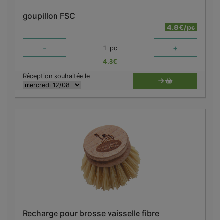
goupillon FSC
4.8€/pc
-
+
1
pc
4.8
€
Réception souhaitée le
Recharge pour brosse vaisselle fibre