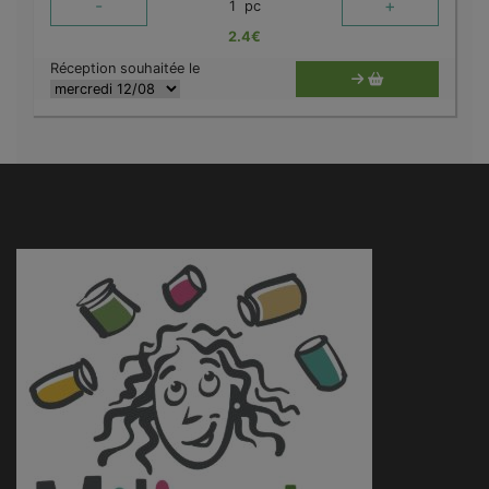
-
+
1
pc
2.4
€
Réception souhaitée le