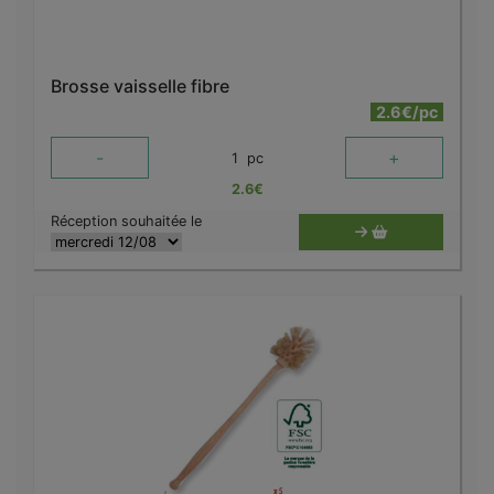
Brosse vaisselle fibre
2.6€/pc
-
+
1
pc
2.6
€
Réception souhaitée le