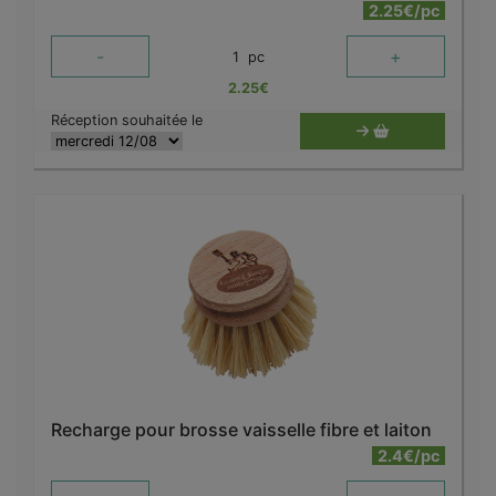
2.25€/pc
-
+
1
pc
2.25
€
Réception souhaitée le
Recharge pour brosse vaisselle fibre et laiton
2.4€/pc