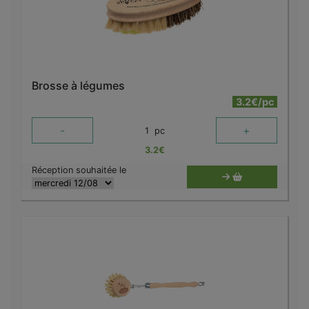
Brosse à légumes
3.2€/pc
-
+
1
pc
3.2
€
Réception souhaitée le